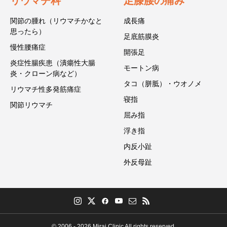
リウマチ科
足膝腰の痛み
関節の腫れ（リウマチかなと
成長痛
思ったら）
足底筋膜炎
慢性腰痛症
開張足
炎症性腸疾患（潰瘍性大腸
モートン病
炎・クローン病など）
タコ（胼胝）・ウオノメ
リウマチ性多発筋痛症
寝指
関節リウマチ
屈み指
浮き指
内反小趾
外反母趾
© 2006 - 2026 Mirai Clinic All rights reserved.