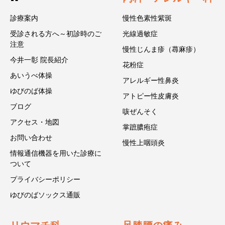
診療案内
慢性色素性紫斑
受診される方へ～初診時のご
光線過敏症
注意
慢性じんま疹（蕁麻疹）
今井一彰 院長紹介
花粉症
あいうべ体操
アレルギー性鼻炎
ゆびのば体操
アトピー性皮膚炎
ブログ
咳ぜんそく
アクセス・地図
掌蹠膿疱症
お問い合わせ
慢性上咽頭炎
情報通信機器を用いた診療に
ついて
プライバシーポリシー
ゆびのばソックス通販