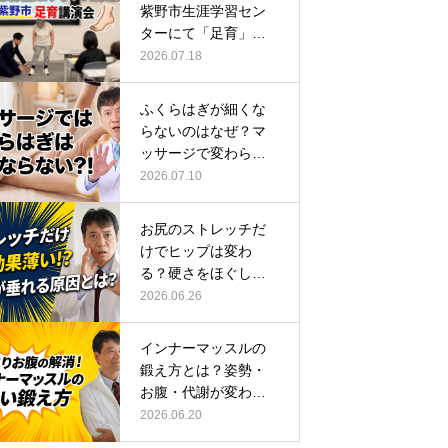
紫野市生涯学習セン
ターにて「足育」講
演会に登壇し…
2026.07.18
ふくらはぎが細くな
らないのはなぜ？マ
ッサージで変わらな
い根本原因
2026.07.10
お尻のストレッチだ
けでヒップは変わ
る？硬さをほぐして
整える正しい方…
2026.06.26
インナーマッスルの
鍛え方とは？姿勢・
お腹・代謝が変わる
トレーニング…
2026.06.20