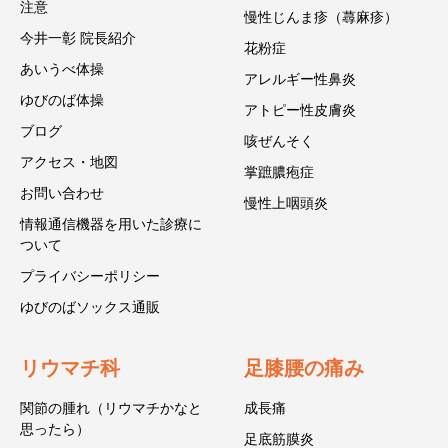
注意
慢性じんま疹（蕁麻疹）
今井一彰 院長紹介
花粉症
あいうべ体操
アレルギー性鼻炎
ゆびのば体操
アトピー性皮膚炎
ブログ
咳ぜんそく
アクセス・地図
掌蹠膿疱症
お問い合わせ
慢性上咽頭炎
情報通信機器を用いた診療に
ついて
プライバシーポリシー
ゆびのばソックス通販
リウマチ科
足膝腰の痛み
関節の腫れ（リウマチかなと
成長痛
思ったら）
足底筋膜炎