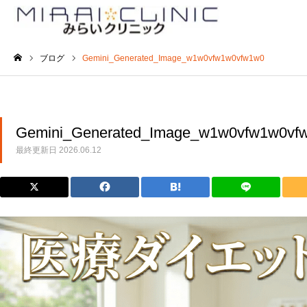
ブログ
Gemini_Generated_Image_w1w0vfw1w0vfw1w0
ホーム
Gemini_Generated_Image_w1w0vfw1w0vf
最終更新日
2026.06.12