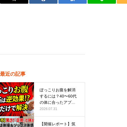
最近の記事
ぽっこりお腹を解消
するには？40〜60代
の体に合ったアプロ
ーチ
2026.07.31
【開催レポート】筑