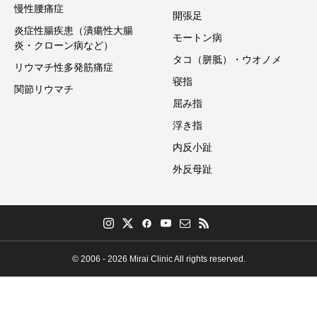
慢性腰痛症
開張足
炎症性腸疾患（潰瘍性大腸
モートン病
炎・クローン病など）
タコ（胼胝）・ウオノメ
リウマチ性多発筋痛症
寝指
関節リウマチ
屈み指
浮き指
内反小趾
外反母趾
© 2006 - 2026 Mirai Clinic All rights reserved.