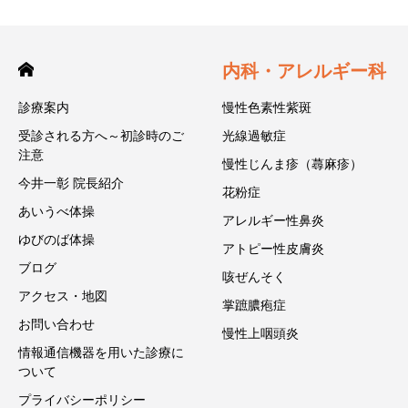
内科・アレルギー科
診療案内
慢性色素性紫斑
受診される方へ～初診時のご
光線過敏症
注意
慢性じんま疹（蕁麻疹）
今井一彰 院長紹介
花粉症
あいうべ体操
アレルギー性鼻炎
ゆびのば体操
アトピー性皮膚炎
ブログ
咳ぜんそく
アクセス・地図
掌蹠膿疱症
お問い合わせ
慢性上咽頭炎
情報通信機器を用いた診療に
ついて
プライバシーポリシー