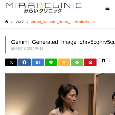
ブログ
Gemini_Generated_Image_qhrv5cqhrv5cqhrv
ホーム
Gemini_Generated_Image_qhrv5cqhrv5c
最終更新日
2026.06.12