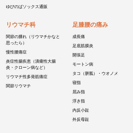
ゆびのばソックス通販
リウマチ科
足膝腰の痛み
関節の腫れ（リウマチかなと
成長痛
思ったら）
足底筋膜炎
慢性腰痛症
開張足
炎症性腸疾患（潰瘍性大腸
モートン病
炎・クローン病など）
タコ（胼胝）・ウオノメ
リウマチ性多発筋痛症
寝指
関節リウマチ
屈み指
浮き指
内反小趾
外反母趾