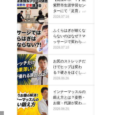
紫野市生涯学習セン
ターにて「足育」講
演会に登壇し…
2026.07.18
ふくらはぎが細くな
らないのはなぜ？マ
ッサージで変わらな
い根本原因
2026.07.10
お尻のストレッチだ
けでヒップは変わ
る？硬さをほぐして
整える正しい方…
2026.06.26
インナーマッスルの
鍛え方とは？姿勢・
お腹・代謝が変わる
トレーニング…
2026.06.20