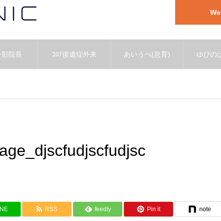
W
一彰院長
ｺﾛﾅ後遺症外来
あいうべ(息育)
ゆびのば
ge_djscfudjscfudjsc
INE
RSS
feedly
Pin it
note