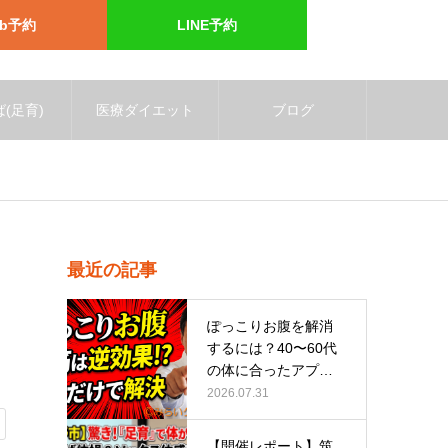
eb予約
LINE予約
(足育)
医療ダイエット
ブログ
最近の記事
ぽっこりお腹を解消
するには？40〜60代
の体に合ったアプロ
ーチ
2026.07.31
【開催レポート】筑