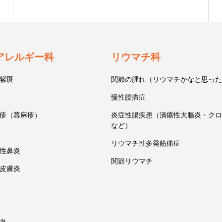
アレルギー科
リウマチ科
紫斑
関節の腫れ（リウマチかなと思った
慢性腰痛症
疹（蕁麻疹）
炎症性腸疾患（潰瘍性大腸炎・クロ
など）
リウマチ性多発筋痛症
性鼻炎
関節リウマチ
皮膚炎
炎