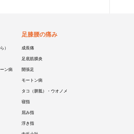
足膝腰の痛み
ら）
成長痛
足底筋膜炎
ーン病
開張足
モートン病
タコ（胼胝）・ウオノメ
寝指
屈み指
浮き指
内反小趾