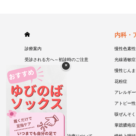
HOME
内科・
診療案内
慢性色素性
受診される方へ～初診時のご注意
光線過敏症
×
今井一彰 院長紹介
慢性じんま
あいうべ体操
花粉症
ゆびのば体操
アレルギー
ブログ
アトピー性
アクセス・地図
咳ぜんそく
お問い合わせ
掌蹠膿疱症
情報通信機器を用いた診療について
慢性上咽頭