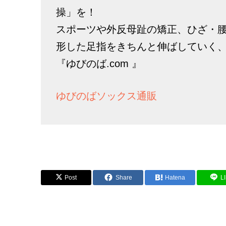
操」を！
スポーツや外反母趾の矯正、ひざ・
形した足指をきちんと伸ばしていく
『ゆびのば.com 』
ゆびのばソックス通販
Post
Share
Hatena
L