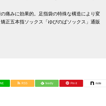
腰の痛みに効果的。足指袋の特殊な構造により変
、矯正五本指ソックス「ゆびのばソックス」通販
INE
RSS
feedly
Pin it
note