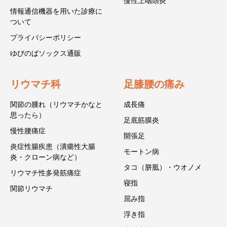
慢性上咽頭炎
情報通信機器を用いた診療に
ついて
プライバシーポリシー
ゆびのばソックス通販
リウマチ科
足膝腰の痛み
関節の腫れ（リウマチかなと
成長痛
思ったら）
足底筋膜炎
慢性腰痛症
開張足
炎症性腸疾患（潰瘍性大腸
モートン病
炎・クローン病など）
タコ（胼胝）・ウオノメ
リウマチ性多発筋痛症
寝指
関節リウマチ
屈み指
浮き指