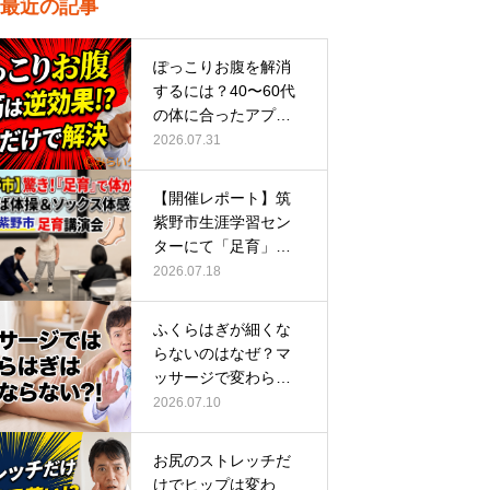
最近の記事
ぽっこりお腹を解消
するには？40〜60代
の体に合ったアプロ
ーチ
2026.07.31
【開催レポート】筑
紫野市生涯学習セン
ターにて「足育」講
演会に登壇し…
2026.07.18
ふくらはぎが細くな
らないのはなぜ？マ
ッサージで変わらな
い根本原因
2026.07.10
お尻のストレッチだ
けでヒップは変わ