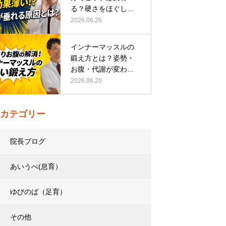
る？硬さをほぐして
整える正しい方…
2026.06.26
インナーマッスルの
鍛え方とは？姿勢・
お腹・代謝が変わる
トレーニング…
2026.06.20
カテゴリー
院長ブログ
あいうべ(息育）
ゆびのば（足育）
その他