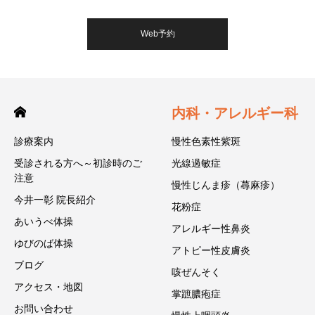
Web予約
内科・アレルギー科
診療案内
慢性色素性紫斑
受診される方へ～初診時のご
光線過敏症
注意
慢性じんま疹（蕁麻疹）
今井一彰 院長紹介
花粉症
あいうべ体操
アレルギー性鼻炎
ゆびのば体操
アトピー性皮膚炎
ブログ
咳ぜんそく
アクセス・地図
掌蹠膿疱症
お問い合わせ