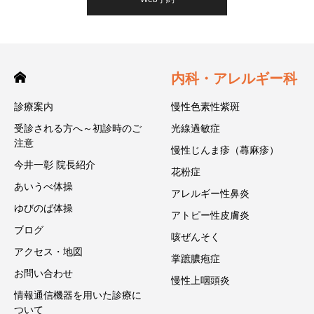
内科・アレルギー科
診療案内
慢性色素性紫斑
受診される方へ～初診時のご
光線過敏症
注意
慢性じんま疹（蕁麻疹）
今井一彰 院長紹介
花粉症
あいうべ体操
アレルギー性鼻炎
ゆびのば体操
アトピー性皮膚炎
ブログ
咳ぜんそく
アクセス・地図
掌蹠膿疱症
お問い合わせ
慢性上咽頭炎
情報通信機器を用いた診療に
ついて