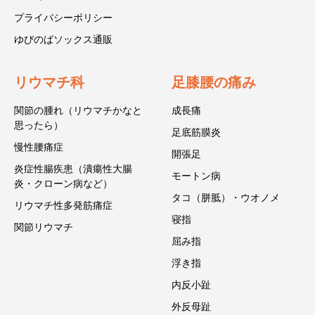
プライバシーポリシー
ゆびのばソックス通販
リウマチ科
足膝腰の痛み
関節の腫れ（リウマチかなと
成長痛
思ったら）
足底筋膜炎
慢性腰痛症
開張足
炎症性腸疾患（潰瘍性大腸
モートン病
炎・クローン病など）
タコ（胼胝）・ウオノメ
リウマチ性多発筋痛症
寝指
関節リウマチ
屈み指
浮き指
内反小趾
外反母趾