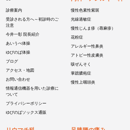
診療案内
慢性色素性紫斑
受診される方へ～初診時のご
光線過敏症
注意
慢性じんま疹（蕁麻疹）
今井一彰 院長紹介
花粉症
あいうべ体操
アレルギー性鼻炎
ゆびのば体操
アトピー性皮膚炎
ブログ
咳ぜんそく
アクセス・地図
掌蹠膿疱症
お問い合わせ
慢性上咽頭炎
情報通信機器を用いた診療に
ついて
プライバシーポリシー
ゆびのばソックス通販
リウマチ科
足膝腰の痛み