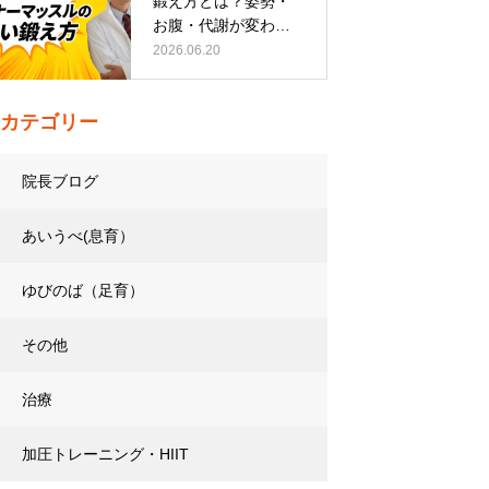
鍛え方とは？姿勢・
お腹・代謝が変わる
トレーニング…
2026.06.20
カテゴリー
院長ブログ
あいうべ(息育）
ゆびのば（足育）
その他
治療
加圧トレーニング・HIIT