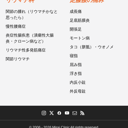
関節の腫れ（リウマチかなと
成長痛
思ったら）
足底筋膜炎
慢性腰痛症
開張足
炎症性腸疾患（潰瘍性大腸
モートン病
炎・クローン病など）
タコ（胼胝）・ウオノメ
リウマチ性多発筋痛症
寝指
関節リウマチ
屈み指
浮き指
内反小趾
外反母趾
© 2006 - 2026 Mirai Clinic All rights reserved.