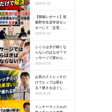
ーチ
2026.07.31
【開催レポート】筑
紫野市生涯学習セン
ターにて「足育」講
演会に登壇し…
2026.07.18
ふくらはぎが細くな
らないのはなぜ？マ
ッサージで変わらな
い根本原因
2026.07.10
お尻のストレッチだ
けでヒップは変わ
る？硬さをほぐして
整える正しい方…
2026.06.26
インナーマッスルの