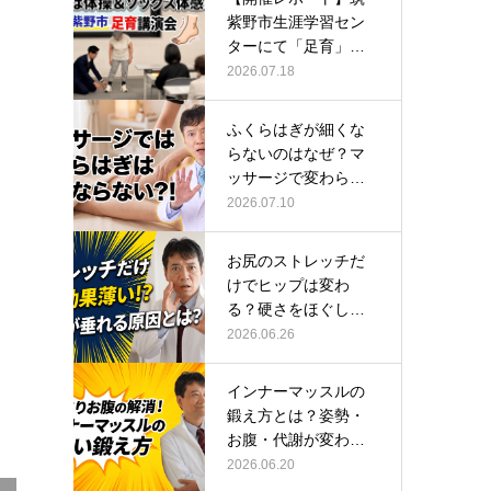
紫野市生涯学習セン
ターにて「足育」講
演会に登壇し…
2026.07.18
ふくらはぎが細くな
らないのはなぜ？マ
ッサージで変わらな
い根本原因
2026.07.10
お尻のストレッチだ
けでヒップは変わ
る？硬さをほぐして
整える正しい方…
2026.06.26
インナーマッスルの
鍛え方とは？姿勢・
お腹・代謝が変わる
トレーニング…
2026.06.20