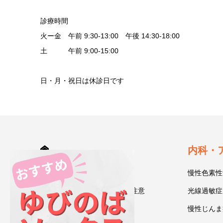
診療時間
火ー金 午前 9:30-13:00 午後 14:30-18:00
土 午前 9:00-15:00
日・月・祝日は休診日です
HOME
内科・
診療案内
慢性色素性
受診される方へ～初診時のご注意
光線過敏症
今井一彰 院長紹介
慢性じんま