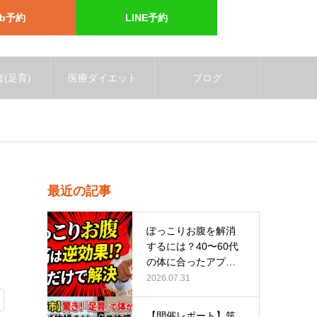
eb予約
LINE予約
(足育)
医療ダイエット
ブログ
最近の記事
ぽっこりお腹を解消
するには？40〜60代
の体に合ったアプロ
ーチ
2026.07.31
【開催レポート】筑