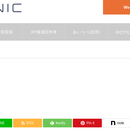
W
一彰院長
ｺﾛﾅ後遺症外来
あいうべ(息育)
ゆびのば
INE
RSS
feedly
Pin it
note