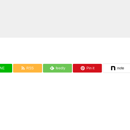
INE
RSS
feedly
Pin it
note