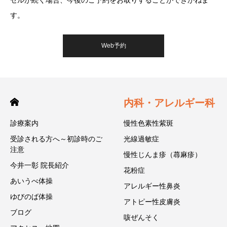
す。
Web予約
内科・アレルギー科
診療案内
慢性色素性紫斑
受診される方へ～初診時のご
光線過敏症
注意
慢性じんま疹（蕁麻疹）
今井一彰 院長紹介
花粉症
あいうべ体操
アレルギー性鼻炎
ゆびのば体操
アトピー性皮膚炎
ブログ
咳ぜんそく