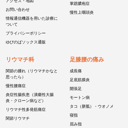
アクセス・地図
掌蹠膿疱症
お問い合わせ
慢性上咽頭炎
情報通信機器を用いた診療に
ついて
プライバシーポリシー
ゆびのばソックス通販
リウマチ科
足膝腰の痛み
関節の腫れ（リウマチかなと
成長痛
思ったら）
足底筋膜炎
慢性腰痛症
開張足
炎症性腸疾患（潰瘍性大腸
モートン病
炎・クローン病など）
タコ（胼胝）・ウオノメ
リウマチ性多発筋痛症
寝指
関節リウマチ
屈み指