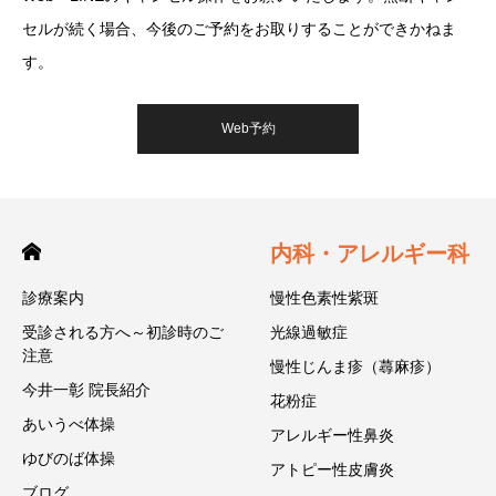
セルが続く場合、今後のご予約をお取りすることができかねま
す。
Web予約
内科・アレルギー科
診療案内
慢性色素性紫斑
受診される方へ～初診時のご
光線過敏症
注意
慢性じんま疹（蕁麻疹）
今井一彰 院長紹介
花粉症
あいうべ体操
アレルギー性鼻炎
ゆびのば体操
アトピー性皮膚炎
ブログ