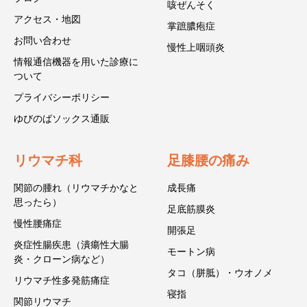
咳ぜんそく
アクセス・地図
掌蹠膿疱症
お問い合わせ
慢性上咽頭炎
情報通信機器を用いた診療に
ついて
プライバシーポリシー
ゆびのばソックス通販
リウマチ科
足膝腰の痛み
関節の腫れ（リウマチかなと
成長痛
思ったら）
足底筋膜炎
慢性腰痛症
開張足
炎症性腸疾患（潰瘍性大腸
モートン病
炎・クローン病など）
タコ（胼胝）・ウオノメ
リウマチ性多発筋痛症
寝指
関節リウマチ