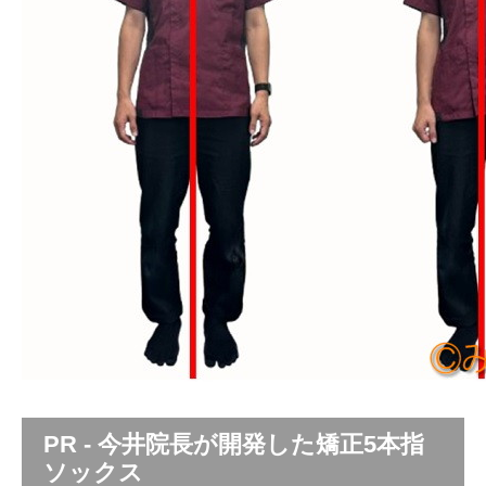
PR - 今井院長が開発した矯正5本指
ソックス