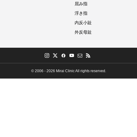
屈み指
浮き指
内反小趾
外反母趾
© 2006 - 2026 Mirai Clinic All rights reserved.