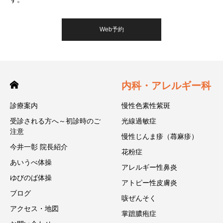
Web予約
内科・アレルギー科
診療案内
慢性色素性紫斑
受診される方へ～初診時のご
光線過敏症
注意
慢性じんま疹（蕁麻疹）
今井一彰 院長紹介
花粉症
あいうべ体操
アレルギー性鼻炎
ゆびのば体操
アトピー性皮膚炎
ブログ
咳ぜんそく
アクセス・地図
掌蹠膿疱症