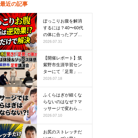
最近の記事
ぽっこりお腹を解消
するには？40〜60代
の体に合ったアプロ
ーチ
2026.07.31
【開催レポート】筑
紫野市生涯学習セン
ターにて「足育」講
演会に登壇し…
2026.07.18
ふくらはぎが細くな
らないのはなぜ？マ
ッサージで変わらな
い根本原因
2026.07.10
お尻のストレッチだ