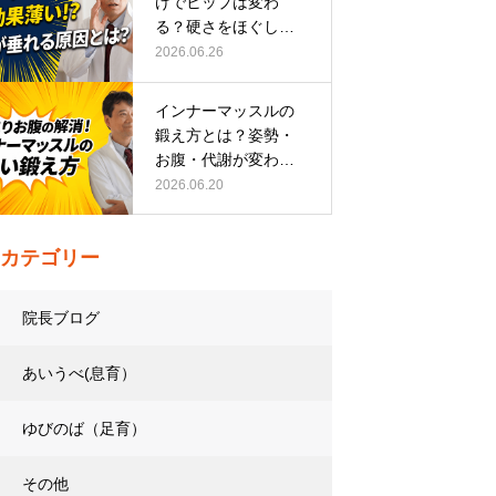
けでヒップは変わ
る？硬さをほぐして
整える正しい方…
2026.06.26
インナーマッスルの
鍛え方とは？姿勢・
お腹・代謝が変わる
トレーニング…
2026.06.20
カテゴリー
院長ブログ
あいうべ(息育）
ゆびのば（足育）
その他