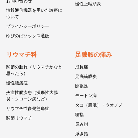
お問い合わせ
慢性上咽頭炎
情報通信機器を用いた診療に
ついて
プライバシーポリシー
ゆびのばソックス通販
リウマチ科
足膝腰の痛み
関節の腫れ（リウマチかなと
成長痛
思ったら）
足底筋膜炎
慢性腰痛症
開張足
炎症性腸疾患（潰瘍性大腸
モートン病
炎・クローン病など）
タコ（胼胝）・ウオノメ
リウマチ性多発筋痛症
寝指
関節リウマチ
屈み指
浮き指