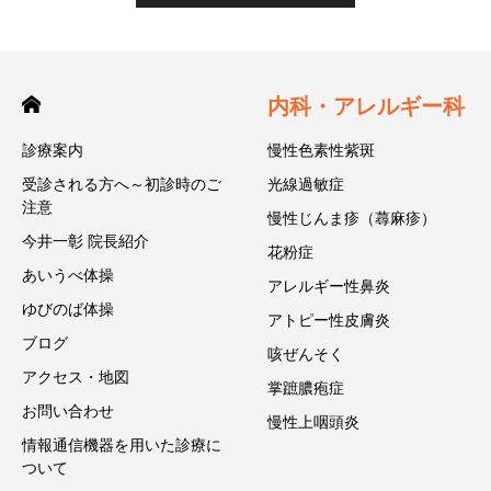
内科・アレルギー科
診療案内
慢性色素性紫斑
受診される方へ～初診時のご
光線過敏症
注意
慢性じんま疹（蕁麻疹）
今井一彰 院長紹介
花粉症
あいうべ体操
アレルギー性鼻炎
ゆびのば体操
アトピー性皮膚炎
ブログ
咳ぜんそく
アクセス・地図
掌蹠膿疱症
お問い合わせ
慢性上咽頭炎
情報通信機器を用いた診療に
ついて