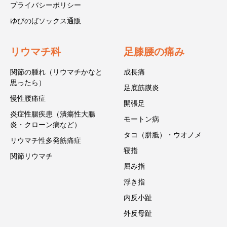
プライバシーポリシー
ゆびのばソックス通販
リウマチ科
足膝腰の痛み
関節の腫れ（リウマチかなと
成長痛
思ったら）
足底筋膜炎
慢性腰痛症
開張足
炎症性腸疾患（潰瘍性大腸
モートン病
炎・クローン病など）
タコ（胼胝）・ウオノメ
リウマチ性多発筋痛症
寝指
関節リウマチ
屈み指
浮き指
内反小趾
外反母趾