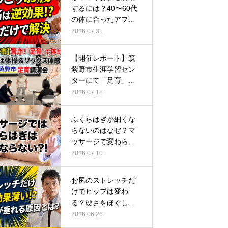
するには？40〜60代
の体に合ったアプロ
ーチ
2026.07.31
【開催レポート】筑
紫野市生涯学習セン
ターにて「足育」講
演会に登壇し…
2026.07.18
ふくらはぎが細くな
らないのはなぜ？マ
ッサージで変わらな
い根本原因
2026.07.10
お尻のストレッチだ
けでヒップは変わ
る？硬さをほぐして
整える正しい方…
2026.06.26