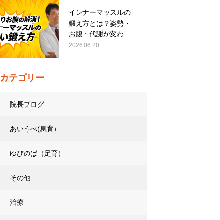
インナーマッスルの
鍛え方とは？姿勢・
お腹・代謝が変わる
トレーニング…
2026.06.20
カテゴリー
院長ブログ
あいうべ(息育）
ゆびのば（足育）
その他
治療