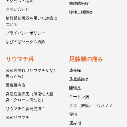
アクセス・地図
掌蹠膿疱症
お問い合わせ
慢性上咽頭炎
情報通信機器を用いた診療に
ついて
プライバシーポリシー
ゆびのばソックス通販
リウマチ科
足膝腰の痛み
関節の腫れ（リウマチかなと
成長痛
思ったら）
足底筋膜炎
慢性腰痛症
開張足
炎症性腸疾患（潰瘍性大腸
モートン病
炎・クローン病など）
タコ（胼胝）・ウオノメ
リウマチ性多発筋痛症
寝指
関節リウマチ
屈み指