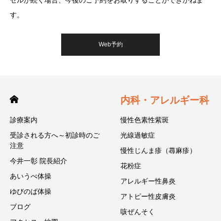
す。
Web予約
内科・アレルギー科
診療案内
慢性色素性紫斑
受診される方へ～初診時のご
光線過敏症
注意
慢性じんま疹（蕁麻疹）
今井一彰 院長紹介
花粉症
あいうべ体操
アレルギー性鼻炎
ゆびのば体操
アトピー性皮膚炎
ブログ
咳ぜんそく