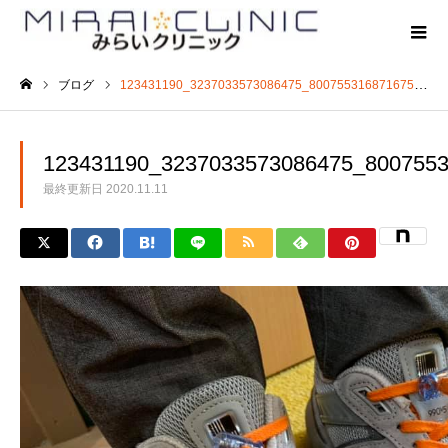
ブログ
123431190_3237033573086475_800755316871675854_n
ホーム
123431190_3237033573086475_800755
最終更新日
2020.11.11