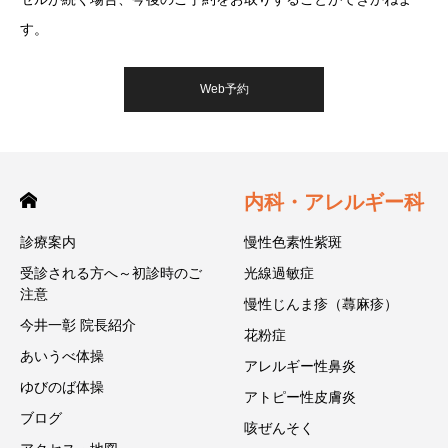
す。
Web予約
内科・アレルギー科
診療案内
慢性色素性紫斑
受診される方へ～初診時のご
光線過敏症
注意
慢性じんま疹（蕁麻疹）
今井一彰 院長紹介
花粉症
あいうべ体操
アレルギー性鼻炎
ゆびのば体操
アトピー性皮膚炎
ブログ
咳ぜんそく