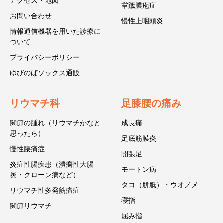
アクセス・地図
掌蹠膿疱症
お問い合わせ
慢性上咽頭炎
情報通信機器を用いた診療に
ついて
プライバシーポリシー
ゆびのばソックス通販
リウマチ科
足膝腰の痛み
関節の腫れ（リウマチかなと
成長痛
思ったら）
足底筋膜炎
慢性腰痛症
開張足
炎症性腸疾患（潰瘍性大腸
モートン病
炎・クローン病など）
タコ（胼胝）・ウオノメ
リウマチ性多発筋痛症
寝指
関節リウマチ
屈み指