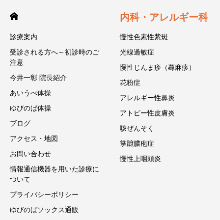
内科・アレルギー科
診療案内
慢性色素性紫斑
受診される方へ～初診時のご
光線過敏症
注意
慢性じんま疹（蕁麻疹）
今井一彰 院長紹介
花粉症
あいうべ体操
アレルギー性鼻炎
ゆびのば体操
アトピー性皮膚炎
ブログ
咳ぜんそく
アクセス・地図
掌蹠膿疱症
お問い合わせ
慢性上咽頭炎
情報通信機器を用いた診療に
ついて
プライバシーポリシー
ゆびのばソックス通販