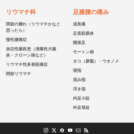
リウマチ科
足膝腰の痛み
関節の腫れ（リウマチかなと
成長痛
思ったら）
足底筋膜炎
慢性腰痛症
開張足
炎症性腸疾患（潰瘍性大腸
モートン病
炎・クローン病など）
タコ（胼胝）・ウオノメ
リウマチ性多発筋痛症
寝指
関節リウマチ
屈み指
浮き指
内反小趾
外反母趾