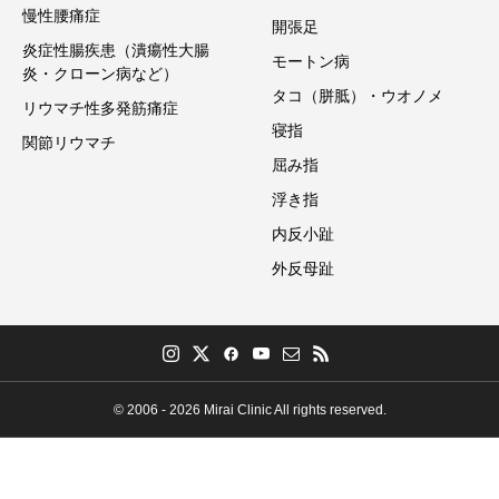
慢性腰痛症
開張足
炎症性腸疾患（潰瘍性大腸
モートン病
炎・クローン病など）
タコ（胼胝）・ウオノメ
リウマチ性多発筋痛症
寝指
関節リウマチ
屈み指
浮き指
内反小趾
外反母趾
© 2006 - 2026 Mirai Clinic All rights reserved.