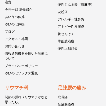
注意
慢性じんま疹（蕁麻疹）
今井一彰 院長紹介
花粉症
あいうべ体操
アレルギー性鼻炎
ゆびのば体操
アトピー性皮膚炎
ブログ
咳ぜんそく
アクセス・地図
掌蹠膿疱症
お問い合わせ
慢性上咽頭炎
情報通信機器を用いた診療に
ついて
プライバシーポリシー
ゆびのばソックス通販
リウマチ科
足膝腰の痛み
関節の腫れ（リウマチかなと
成長痛
思ったら）
足底筋膜炎