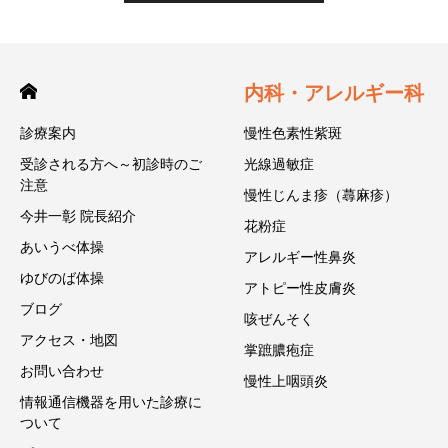
内科・アレルギー科
診療案内
慢性色素性紫斑
受診される方へ～初診時のご
光線過敏症
注意
慢性じんま疹（蕁麻疹）
今井一彰 院長紹介
花粉症
あいうべ体操
アレルギー性鼻炎
ゆびのば体操
アトピー性皮膚炎
ブログ
咳ぜんそく
アクセス・地図
掌蹠膿疱症
お問い合わせ
慢性上咽頭炎
情報通信機器を用いた診療に
ついて