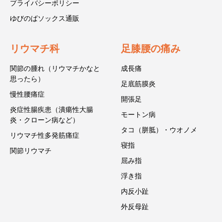
プライバシーポリシー
ゆびのばソックス通販
リウマチ科
足膝腰の痛み
関節の腫れ（リウマチかなと
成長痛
思ったら）
足底筋膜炎
慢性腰痛症
開張足
炎症性腸疾患（潰瘍性大腸
モートン病
炎・クローン病など）
タコ（胼胝）・ウオノメ
リウマチ性多発筋痛症
寝指
関節リウマチ
屈み指
浮き指
内反小趾
外反母趾