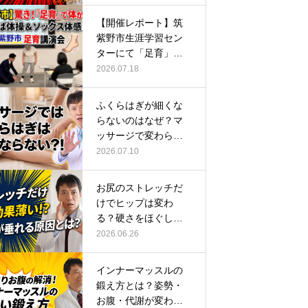
【開催レポート】筑
紫野市生涯学習セン
ターにて「足育」講
演会に登壇し…
2026.07.18
ふくらはぎが細くな
らないのはなぜ？マ
ッサージで変わらな
い根本原因
2026.07.10
お尻のストレッチだ
けでヒップは変わ
る？硬さをほぐして
整える正しい方…
2026.06.26
インナーマッスルの
鍛え方とは？姿勢・
お腹・代謝が変わる