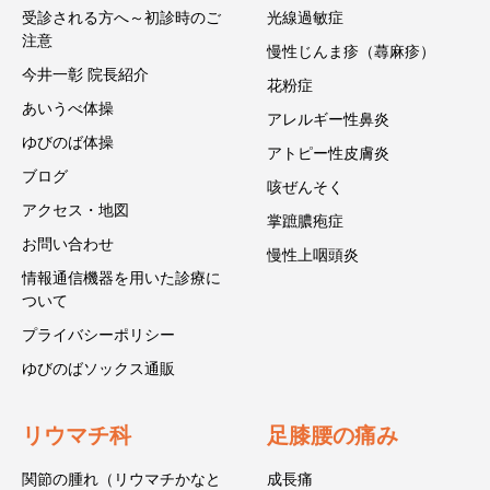
受診される方へ～初診時のご
光線過敏症
注意
慢性じんま疹（蕁麻疹）
今井一彰 院長紹介
花粉症
あいうべ体操
アレルギー性鼻炎
ゆびのば体操
アトピー性皮膚炎
ブログ
咳ぜんそく
アクセス・地図
掌蹠膿疱症
お問い合わせ
慢性上咽頭炎
情報通信機器を用いた診療に
ついて
プライバシーポリシー
ゆびのばソックス通販
リウマチ科
足膝腰の痛み
関節の腫れ（リウマチかなと
成長痛