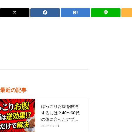
最近の記事
ぽっこりお腹を解消
するには？40〜60代
の体に合ったアプロ
ーチ
2026.07.31