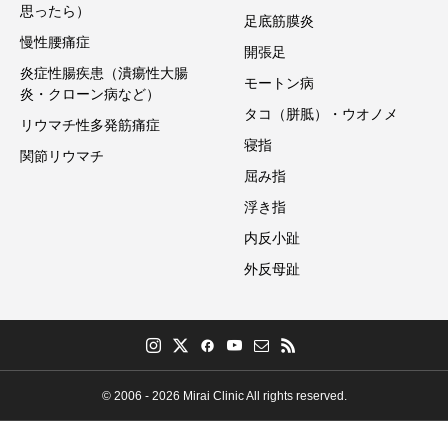
思ったら）
足底筋膜炎
慢性腰痛症
開張足
炎症性腸疾患（潰瘍性大腸
モートン病
炎・クローン病など）
タコ（胼胝）・ウオノメ
リウマチ性多発筋痛症
寝指
関節リウマチ
屈み指
浮き指
内反小趾
外反母趾
© 2006 - 2026 Mirai Clinic All rights reserved.