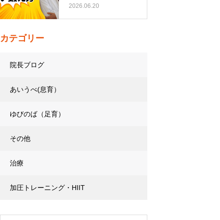
トレーニング…
2026.06.20
カテゴリー
院長ブログ
あいうべ(息育）
ゆびのば（足育）
その他
治療
加圧トレーニング・HIIT