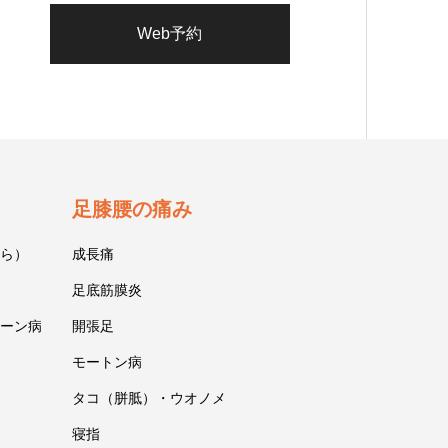
Web予約
足膝腰の痛み
ら）
成長痛
足底筋膜炎
ーン病
開張足
モートン病
タコ（胼胝）・ウオノメ
寝指