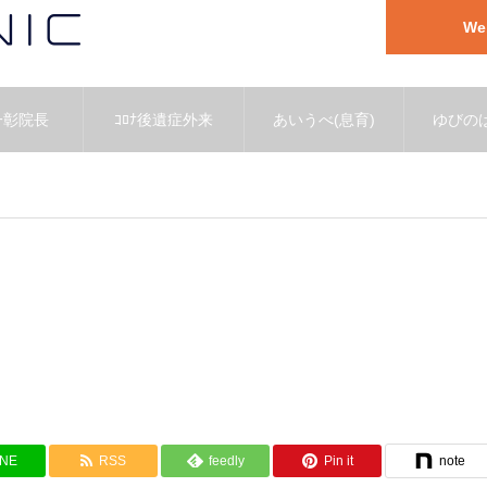
W
一彰院長
ｺﾛﾅ後遺症外来
あいうべ(息育)
ゆびのば
INE
RSS
feedly
Pin it
note