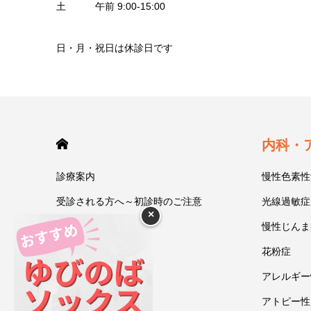
土 午前 9:00-15:00
日・月・祝日は休診日です
HOME
内科・
診療案内
慢性色素性
受診される方へ～初診時のご注意
光線過敏症
×
今井一彰 院長紹介
慢性じんま
あいうべ体操
花粉症
ゆびのば体操
アレルギー
ブログ
アトピー性