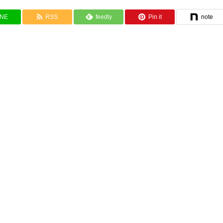
INE
RSS
feedly
Pin it
note