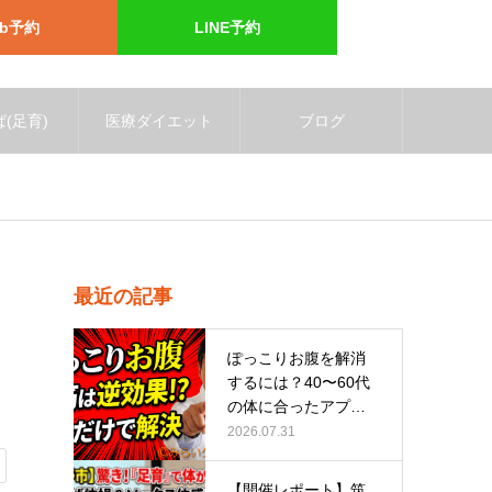
eb予約
LINE予約
(足育)
医療ダイエット
ブログ
最近の記事
ぽっこりお腹を解消
するには？40〜60代
の体に合ったアプロ
ーチ
2026.07.31
【開催レポート】筑