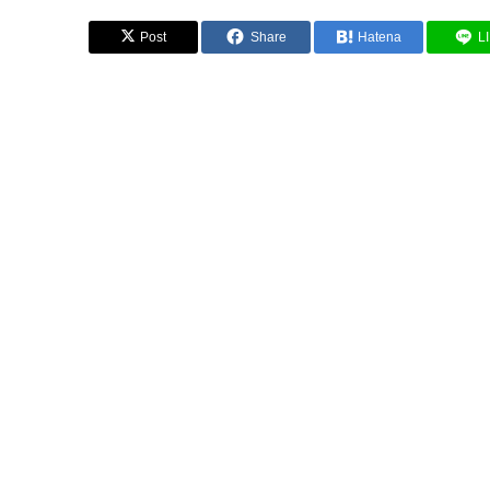
Post
Share
Hatena
L