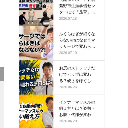
紫野市生涯学習セン
ターにて「足育」講
演会に登壇し…
2026.07.18
ふくらはぎが細くな
らないのはなぜ？マ
ッサージで変わらな
い根本原因
2026.07.10
お尻のストレッチだ
けでヒップは変わ
る？硬さをほぐして
整える正しい方…
2026.06.26
インナーマッスルの
鍛え方とは？姿勢・
お腹・代謝が変わる
トレーニング…
2026.06.20