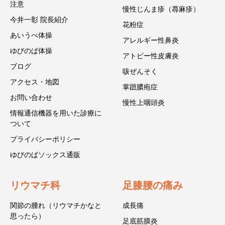
注意
慢性じんま疹（蕁麻疹）
今井一彰 院長紹介
花粉症
あいうべ体操
アレルギー性鼻炎
ゆびのば体操
アトピー性皮膚炎
ブログ
咳ぜんそく
アクセス・地図
掌蹠膿疱症
お問い合わせ
慢性上咽頭炎
情報通信機器を用いた診療に
ついて
プライバシーポリシー
ゆびのばソックス通販
リウマチ科
足膝腰の痛み
関節の腫れ（リウマチかなと
成長痛
思ったら）
足底筋膜炎