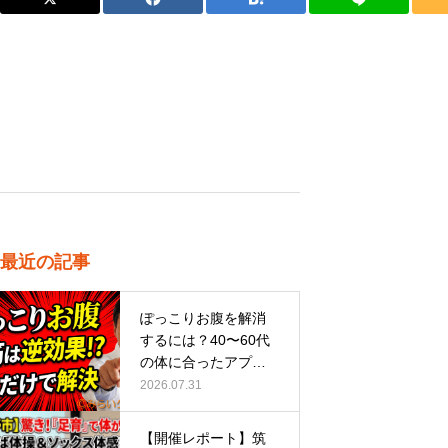
最近の記事
ぽっこりお腹を解消
するには？40〜60代
の体に合ったアプロ
ーチ
2026.07.31
【開催レポート】筑