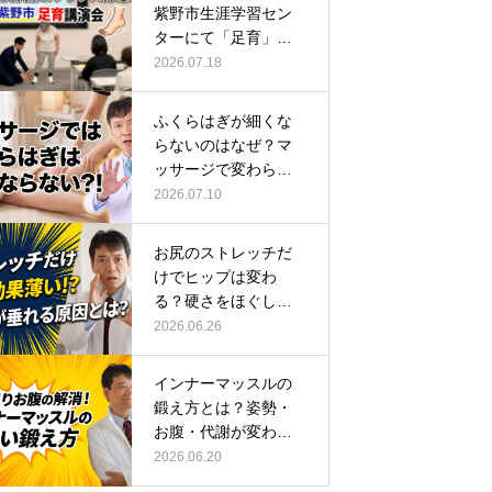
紫野市生涯学習セン
ターにて「足育」講
演会に登壇し…
2026.07.18
ふくらはぎが細くな
らないのはなぜ？マ
ッサージで変わらな
い根本原因
2026.07.10
お尻のストレッチだ
けでヒップは変わ
る？硬さをほぐして
整える正しい方…
2026.06.26
インナーマッスルの
鍛え方とは？姿勢・
お腹・代謝が変わる
トレーニング…
2026.06.20