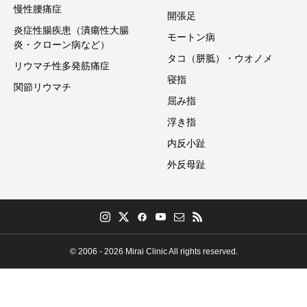
慢性腰痛症
開張足
炎症性腸疾患（潰瘍性大腸
モートン病
炎・クローン病など）
タコ（胼胝）・ウオノメ
リウマチ性多発筋痛症
寝指
関節リウマチ
屈み指
浮き指
内反小趾
外反母趾
© 2006 - 2026 Mirai Clinic All rights reserved.