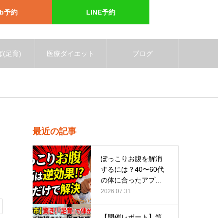
eb予約
LINE予約
(足育)
医療ダイエット
ブログ
最近の記事
ぽっこりお腹を解消
するには？40〜60代
の体に合ったアプロ
ーチ
2026.07.31
【開催レポート】筑