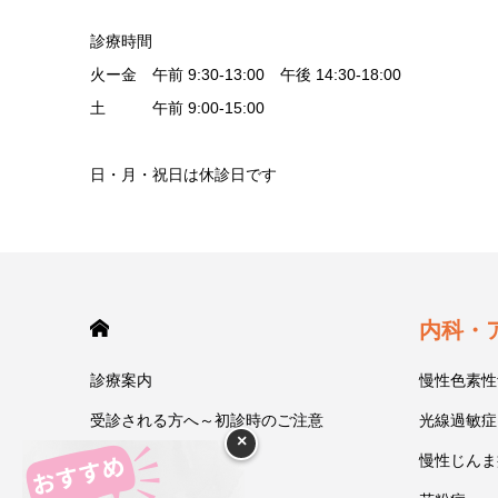
診療時間
火ー金 午前 9:30-13:00 午後 14:30-18:00
土 午前 9:00-15:00
日・月・祝日は休診日です
HOME
内科・
診療案内
慢性色素性
受診される方へ～初診時のご注意
光線過敏症
×
今井一彰 院長紹介
慢性じんま