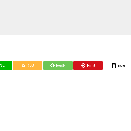
INE
RSS
feedly
Pin it
note