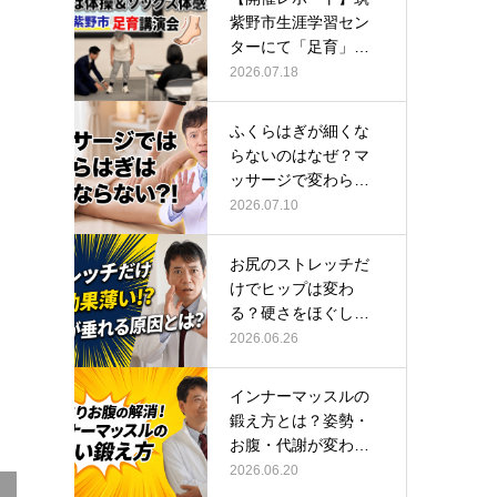
紫野市生涯学習セン
ターにて「足育」講
演会に登壇し…
2026.07.18
ふくらはぎが細くな
らないのはなぜ？マ
ッサージで変わらな
い根本原因
2026.07.10
お尻のストレッチだ
けでヒップは変わ
る？硬さをほぐして
整える正しい方…
2026.06.26
インナーマッスルの
鍛え方とは？姿勢・
お腹・代謝が変わる
トレーニング…
2026.06.20