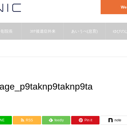
W
一彰院長
ｺﾛﾅ後遺症外来
あいうべ(息育)
ゆびのば
age_p9taknp9taknp9ta
INE
RSS
feedly
Pin it
note