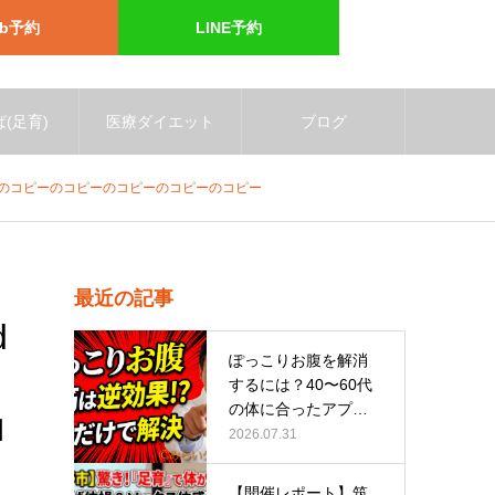
eb予約
LINE予約
(足育)
医療ダイエット
ブログ
のコピーのコピーのコピーのコピーのコピーのコピーのコピーのコピー
最近の記事
d
ぽっこりお腹を解消
するには？40〜60代
の体に合ったアプロ
コ
ーチ
2026.07.31
【開催レポート】筑