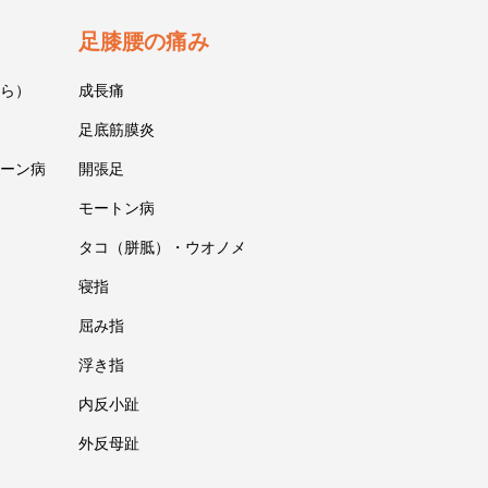
足膝腰の痛み
ら）
成長痛
足底筋膜炎
ーン病
開張足
モートン病
タコ（胼胝）・ウオノメ
寝指
屈み指
浮き指
内反小趾
外反母趾