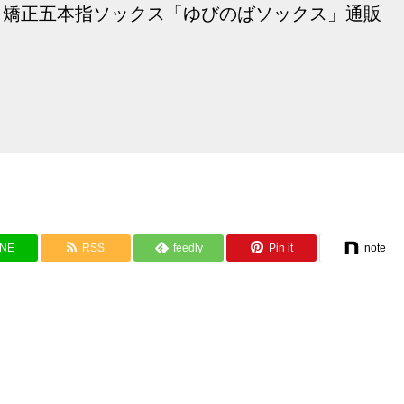
、矯正五本指ソックス「ゆびのばソックス」通販
INE
RSS
feedly
Pin it
note