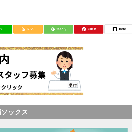
INE
RSS
feedly
Pin it
note
指ソックス