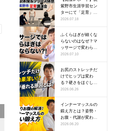
紫野市生涯学習セン
ターにて「足育」講
演会に登壇し…
2026.07.18
ふくらはぎが細くな
らないのはなぜ？マ
ッサージで変わらな
い根本原因
2026.07.10
お尻のストレッチだ
けでヒップは変わ
る？硬さをほぐして
整える正しい方…
2026.06.26
インナーマッスルの
鍛え方とは？姿勢・
お腹・代謝が変わる
トレーニング…
2026.06.20