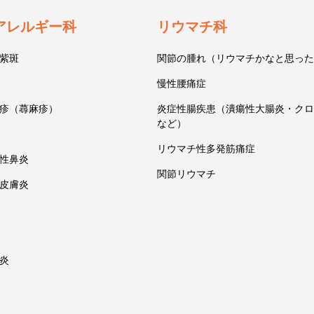
アレルギー科
リウマチ科
紫斑
関節の腫れ（リウマチかなと思った
慢性腰痛症
疹（蕁麻疹）
炎症性腸疾患（潰瘍性大腸炎・クロ
など）
リウマチ性多発筋痛症
性鼻炎
関節リウマチ
皮膚炎
炎