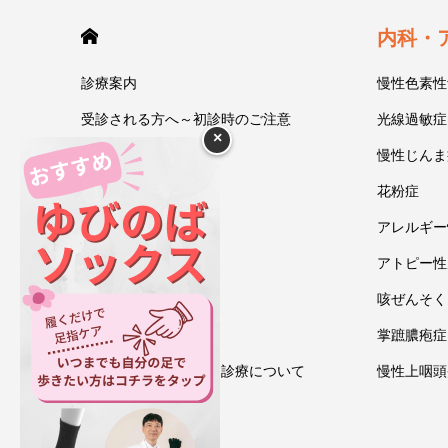
HOME
内科・
診療案内
慢性色素性
受診される方へ～初診時のご注意
光線過敏症
×
今井一彰 院長紹介
慢性じんま
あいうべ体操
花粉症
ゆびのば体操
アレルギー
ブログ
アトピー性
アクセス・地図
咳ぜんそく
お問い合わせ
掌蹠膿疱症
情報通信機器を用いた診療について
慢性上咽頭
プライバシーポリシー
ゆびのばソックス通販