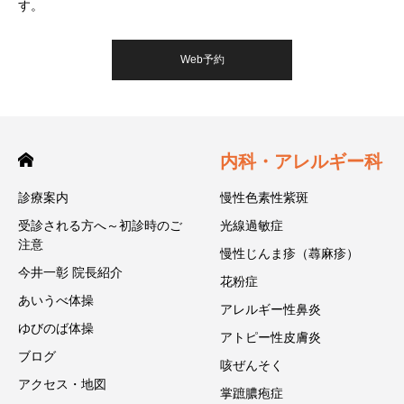
す。
Web予約
内科・アレルギー科
診療案内
慢性色素性紫斑
受診される方へ～初診時のご
光線過敏症
注意
慢性じんま疹（蕁麻疹）
今井一彰 院長紹介
花粉症
あいうべ体操
アレルギー性鼻炎
ゆびのば体操
アトピー性皮膚炎
ブログ
咳ぜんそく
アクセス・地図
掌蹠膿疱症