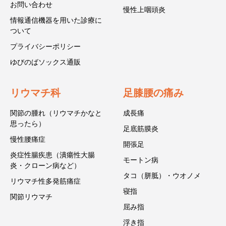
お問い合わせ
慢性上咽頭炎
情報通信機器を用いた診療に
ついて
プライバシーポリシー
ゆびのばソックス通販
リウマチ科
足膝腰の痛み
関節の腫れ（リウマチかなと
成長痛
思ったら）
足底筋膜炎
慢性腰痛症
開張足
炎症性腸疾患（潰瘍性大腸
モートン病
炎・クローン病など）
タコ（胼胝）・ウオノメ
リウマチ性多発筋痛症
寝指
関節リウマチ
屈み指
浮き指