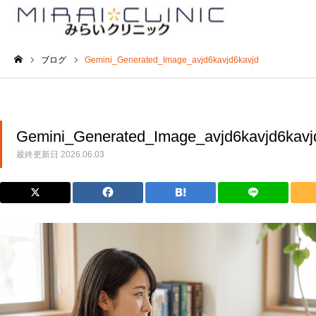
ブログ
Gemini_Generated_Image_avjd6kavjd6kavjd
ホーム
Gemini_Generated_Image_avjd6kavjd6kavj
最終更新日
2026.06.03