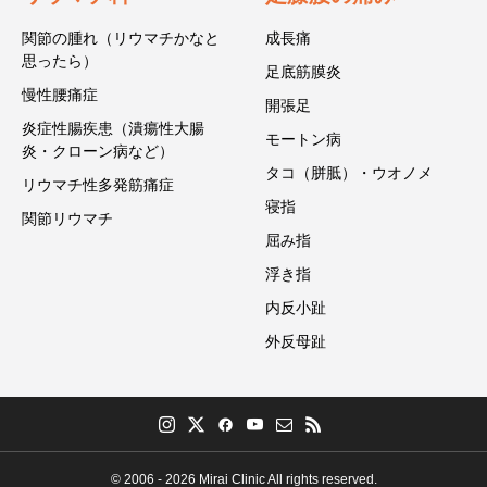
関節の腫れ（リウマチかなと
成長痛
思ったら）
足底筋膜炎
慢性腰痛症
開張足
炎症性腸疾患（潰瘍性大腸
モートン病
炎・クローン病など）
タコ（胼胝）・ウオノメ
リウマチ性多発筋痛症
寝指
関節リウマチ
屈み指
浮き指
内反小趾
外反母趾
© 2006 - 2026 Mirai Clinic All rights reserved.