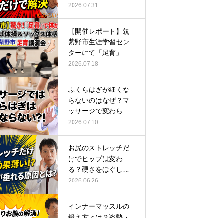
ーチ
2026.07.31
【開催レポート】筑
紫野市生涯学習セン
ターにて「足育」講
演会に登壇し…
2026.07.18
ふくらはぎが細くな
らないのはなぜ？マ
ッサージで変わらな
い根本原因
2026.07.10
お尻のストレッチだ
けでヒップは変わ
る？硬さをほぐして
整える正しい方…
2026.06.26
インナーマッスルの
鍛え方とは？姿勢・