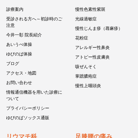
診療案内
慢性色素性紫斑
受診される方へ～初診時のご
光線過敏症
注意
慢性じんま疹（蕁麻疹）
今井一彰 院長紹介
花粉症
あいうべ体操
アレルギー性鼻炎
ゆびのば体操
アトピー性皮膚炎
ブログ
咳ぜんそく
アクセス・地図
掌蹠膿疱症
お問い合わせ
慢性上咽頭炎
情報通信機器を用いた診療に
ついて
プライバシーポリシー
ゆびのばソックス通販
リウマチ科
足膝腰の痛み