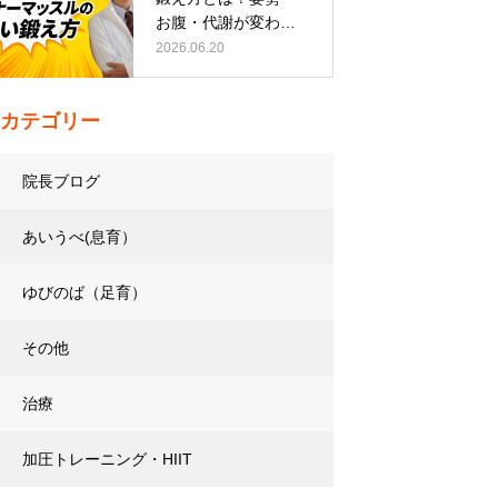
お腹・代謝が変わる
トレーニング…
2026.06.20
カテゴリー
院長ブログ
あいうべ(息育）
ゆびのば（足育）
その他
治療
加圧トレーニング・HIIT