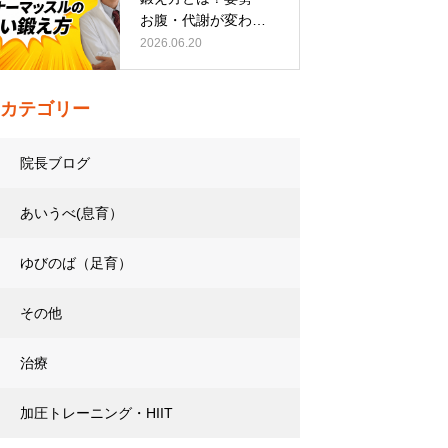
お腹・代謝が変わる
トレーニング…
2026.06.20
カテゴリー
院長ブログ
あいうべ(息育）
ゆびのば（足育）
その他
治療
加圧トレーニング・HIIT