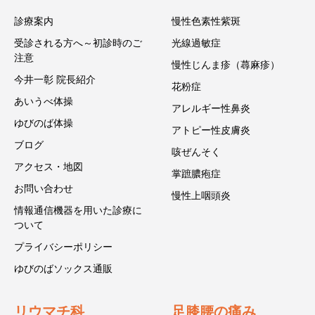
診療案内
慢性色素性紫斑
受診される方へ～初診時のご
光線過敏症
注意
慢性じんま疹（蕁麻疹）
今井一彰 院長紹介
花粉症
あいうべ体操
アレルギー性鼻炎
ゆびのば体操
アトピー性皮膚炎
ブログ
咳ぜんそく
アクセス・地図
掌蹠膿疱症
お問い合わせ
慢性上咽頭炎
情報通信機器を用いた診療に
ついて
プライバシーポリシー
ゆびのばソックス通販
リウマチ科
足膝腰の痛み