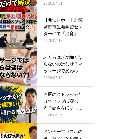
ーチ
2026.07.31
【開催レポート】筑
紫野市生涯学習セン
ターにて「足育」講
演会に登壇し…
2026.07.18
ふくらはぎが細くな
らないのはなぜ？マ
ッサージで変わらな
い根本原因
2026.07.10
お尻のストレッチだ
けでヒップは変わ
る？硬さをほぐして
整える正しい方…
2026.06.26
インナーマッスルの
鍛え方とは？姿勢・