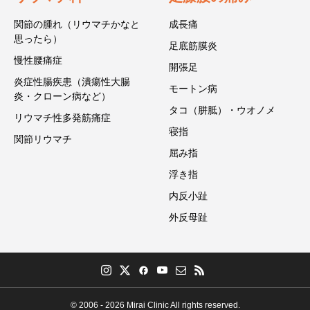
関節の腫れ（リウマチかなと
成長痛
思ったら）
足底筋膜炎
慢性腰痛症
開張足
炎症性腸疾患（潰瘍性大腸
モートン病
炎・クローン病など）
タコ（胼胝）・ウオノメ
リウマチ性多発筋痛症
寝指
関節リウマチ
屈み指
浮き指
内反小趾
外反母趾
© 2006 - 2026 Mirai Clinic All rights reserved.