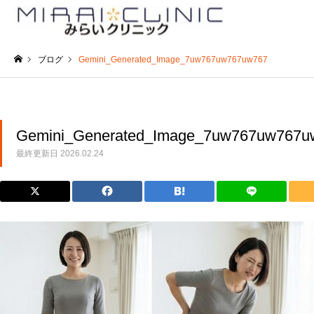
ブログ
Gemini_Generated_Image_7uw767uw767uw767
ホーム
Gemini_Generated_Image_7uw767uw767u
最終更新日
2026.02.24