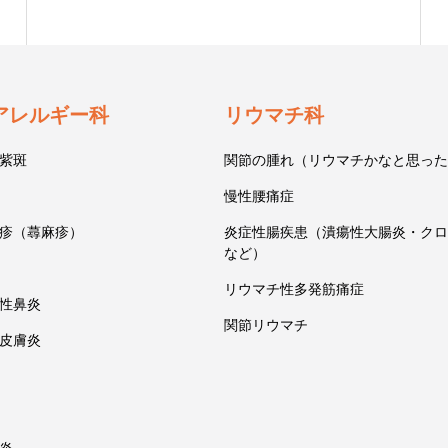
アレルギー科
リウマチ科
紫斑
関節の腫れ（リウマチかなと思った
慢性腰痛症
疹（蕁麻疹）
炎症性腸疾患（潰瘍性大腸炎・クロ
など）
リウマチ性多発筋痛症
性鼻炎
関節リウマチ
皮膚炎
炎