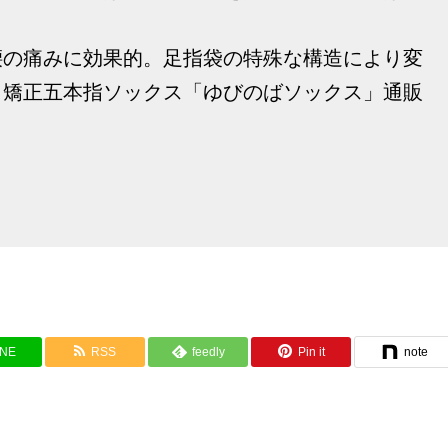
腰の痛みに効果的。足指袋の特殊な構造により変
、矯正五本指ソックス「ゆびのばソックス」通販
INE
RSS
feedly
Pin it
note