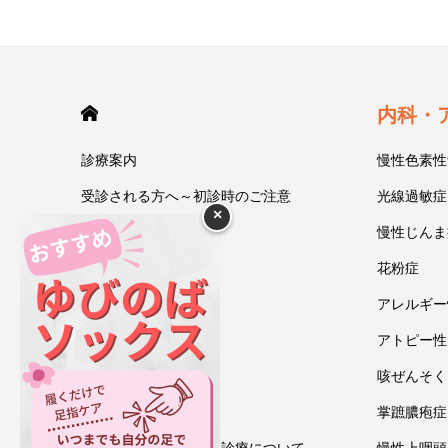
HOME
内科・
診療案内
慢性色素性
受診される方へ～初診時のご注意
光線過敏症
×
今井一彰 院長紹介
慢性じんま
あいうべ体操
花粉症
ゆびのば体操
アレルギー
ブログ
アトピー性
アクセス・地図
咳ぜんそく
お問い合わせ
掌蹠膿疱症
情報通信機器を用いた診療について
慢性上咽頭