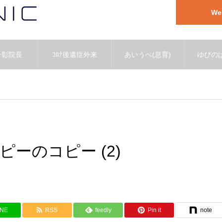
W
一彰院長
ｺﾛﾅ後遺症外来
あいうべ(息育)
ゆびのば
ピーのコピー (2)
INE
RSS
feedly
Pin it
note