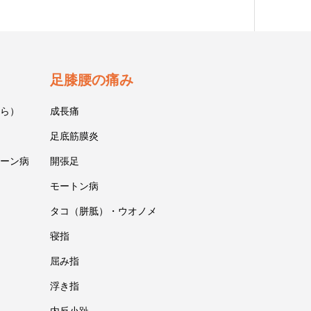
足膝腰の痛み
ら）
成長痛
足底筋膜炎
ーン病
開張足
モートン病
タコ（胼胝）・ウオノメ
寝指
屈み指
浮き指
内反小趾