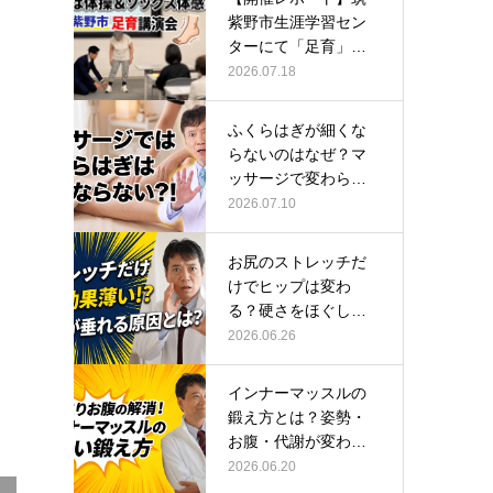
紫野市生涯学習セン
ターにて「足育」講
演会に登壇し…
2026.07.18
ふくらはぎが細くな
らないのはなぜ？マ
ッサージで変わらな
い根本原因
2026.07.10
お尻のストレッチだ
けでヒップは変わ
る？硬さをほぐして
整える正しい方…
2026.06.26
インナーマッスルの
鍛え方とは？姿勢・
お腹・代謝が変わる
トレーニング…
2026.06.20