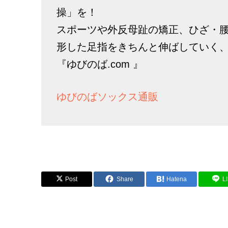
操」を！
スポーツや外反母趾の矯正、ひざ・
形した足指をきちんと伸ばしていく
『ゆびのば.com 』
ゆびのばソックス通販
Post
Share
Hatena
L