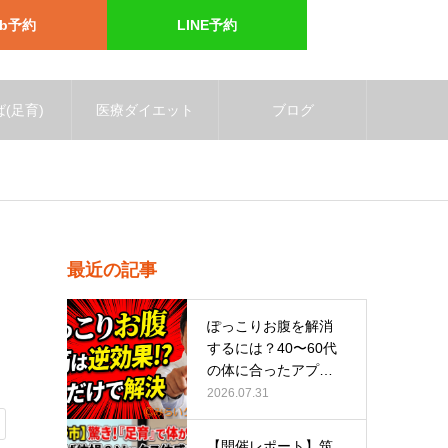
eb予約
LINE予約
(足育)
医療ダイエット
ブログ
最近の記事
ぽっこりお腹を解消
するには？40〜60代
の体に合ったアプロ
ーチ
2026.07.31
【開催レポート】筑