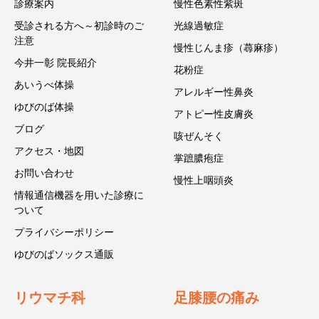
診療案内
慢性色素性紫斑
受診される方へ～初診時のご
光線過敏症
注意
慢性じんま疹（蕁麻疹）
今井一彰 院長紹介
花粉症
あいうべ体操
アレルギー性鼻炎
ゆびのば体操
アトピー性皮膚炎
ブログ
咳ぜんそく
アクセス・地図
掌蹠膿疱症
お問い合わせ
慢性上咽頭炎
情報通信機器を用いた診療に
ついて
プライバシーポリシー
ゆびのばソックス通販
リウマチ科
足膝腰の痛み