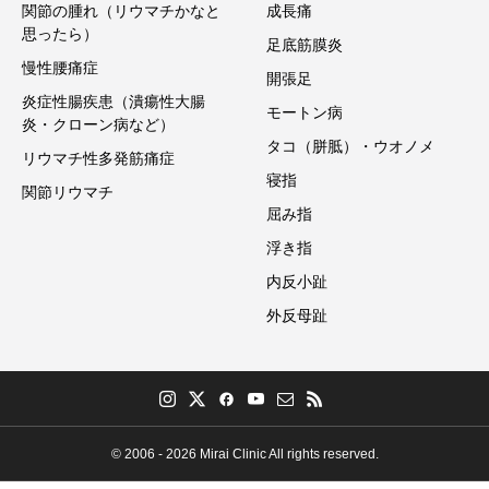
関節の腫れ（リウマチかなと
成長痛
思ったら）
足底筋膜炎
慢性腰痛症
開張足
炎症性腸疾患（潰瘍性大腸
モートン病
炎・クローン病など）
タコ（胼胝）・ウオノメ
リウマチ性多発筋痛症
寝指
関節リウマチ
屈み指
浮き指
内反小趾
外反母趾
© 2006 - 2026 Mirai Clinic All rights reserved.