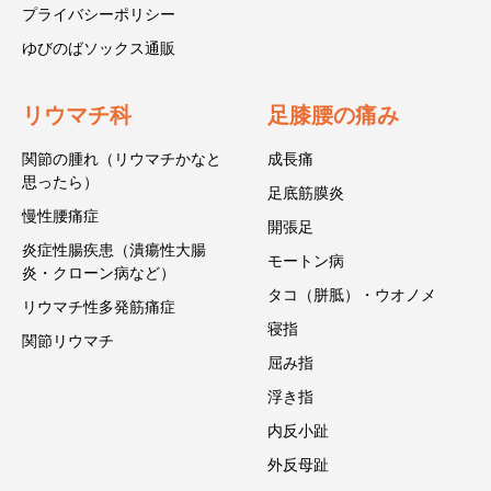
プライバシーポリシー
ゆびのばソックス通販
リウマチ科
足膝腰の痛み
関節の腫れ（リウマチかなと
成長痛
思ったら）
足底筋膜炎
慢性腰痛症
開張足
炎症性腸疾患（潰瘍性大腸
モートン病
炎・クローン病など）
タコ（胼胝）・ウオノメ
リウマチ性多発筋痛症
寝指
関節リウマチ
屈み指
浮き指
内反小趾
外反母趾