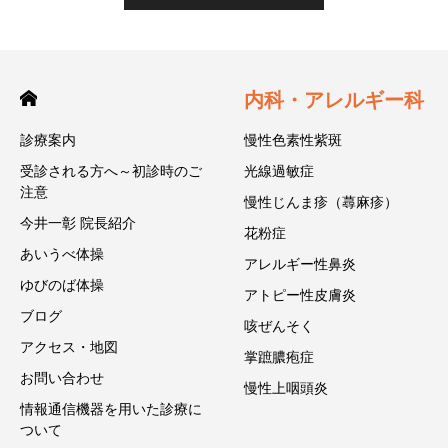
内科・アレルギー科
診療案内
慢性色素性紫斑
受診される方へ～初診時のご
光線過敏症
注意
慢性じんま疹（蕁麻疹）
今井一彰 院長紹介
花粉症
あいうべ体操
アレルギー性鼻炎
ゆびのば体操
アトピー性皮膚炎
ブログ
咳ぜんそく
アクセス・地図
掌蹠膿疱症
お問い合わせ
慢性上咽頭炎
情報通信機器を用いた診療に
ついて