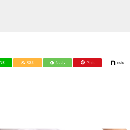
INE
RSS
feedly
Pin it
note