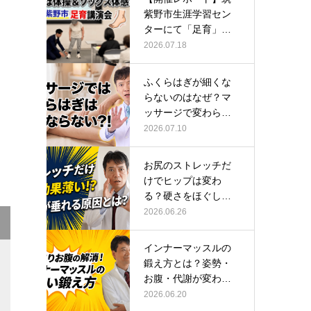
紫野市生涯学習セン
ターにて「足育」講
演会に登壇し…
2026.07.18
ふくらはぎが細くな
らないのはなぜ？マ
ッサージで変わらな
い根本原因
2026.07.10
お尻のストレッチだ
けでヒップは変わ
る？硬さをほぐして
整える正しい方…
2026.06.26
インナーマッスルの
鍛え方とは？姿勢・
お腹・代謝が変わる
トレーニング…
2026.06.20