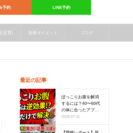
eb予約
LINE予約
(足育)
医療ダイエット
ブログ
最近の記事
ぽっこりお腹を解消
するには？40〜60代
の体に合ったアプロ
ーチ
2026.07.31
【開催レポート】筑