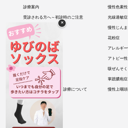
診療案内
慢性色素性
受診される方へ～初診時のご注意
光線過敏症
×
今井一彰 院長紹介
慢性じんま
あいうべ体操
花粉症
ゆびのば体操
アレルギー
ブログ
アトピー性
アクセス・地図
咳ぜんそく
お問い合わせ
掌蹠膿疱症
情報通信機器を用いた診療について
慢性上咽頭
プライバシーポリシー
ゆびのばソックス通販