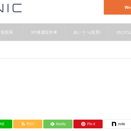
W
一彰院長
ｺﾛﾅ後遺症外来
あいうべ(息育)
ゆびのば
INE
RSS
feedly
Pin it
note