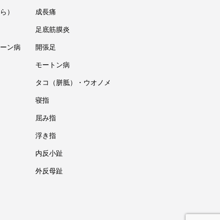
ら）
成長痛
足底筋膜炎
ーン病
開張足
モートン病
タコ（胼胝）・ウオノメ
寝指
屈み指
浮き指
内反小趾
外反母趾