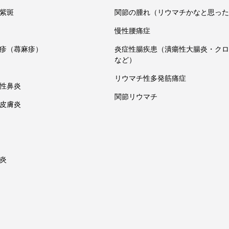
紫斑
関節の腫れ（リウマチかなと思った
慢性腰痛症
疹（蕁麻疹）
炎症性腸疾患（潰瘍性大腸炎・クロ
など）
リウマチ性多発筋痛症
性鼻炎
関節リウマチ
皮膚炎
炎