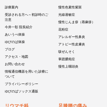
診療案内
慢性色素性紫斑
受診される方へ～初診時のご
光線過敏症
注意
慢性じんま疹（蕁麻疹）
今井一彰 院長紹介
花粉症
あいうべ体操
アレルギー性鼻炎
ゆびのば体操
アトピー性皮膚炎
ブログ
咳ぜんそく
アクセス・地図
掌蹠膿疱症
お問い合わせ
慢性上咽頭炎
情報通信機器を用いた診療に
ついて
プライバシーポリシー
ゆびのばソックス通販
リウマチ科
足膝腰の痛み