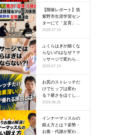
【開催レポート】筑
紫野市生涯学習セン
ターにて「足育」講
演会に登壇し…
2026.07.18
ふくらはぎが細くな
らないのはなぜ？マ
ッサージで変わらな
い根本原因
2026.07.10
お尻のストレッチだ
けでヒップは変わ
る？硬さをほぐして
整える正しい方…
2026.06.26
インナーマッスルの
鍛え方とは？姿勢・
お腹・代謝が変わる