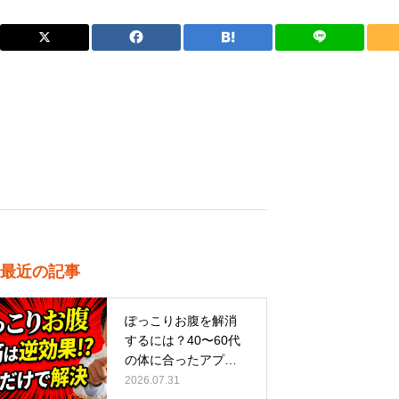
最近の記事
ぽっこりお腹を解消
するには？40〜60代
の体に合ったアプロ
ーチ
2026.07.31