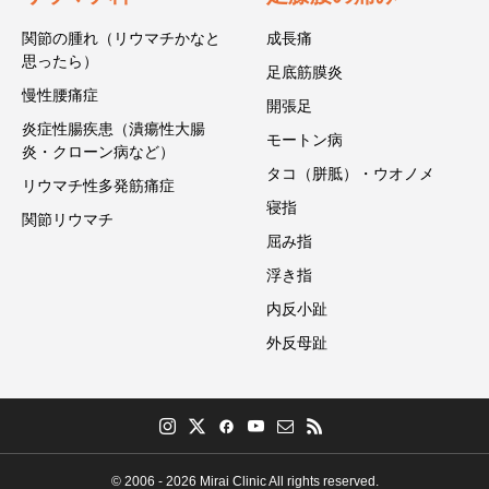
関節の腫れ（リウマチかなと
成長痛
思ったら）
足底筋膜炎
慢性腰痛症
開張足
炎症性腸疾患（潰瘍性大腸
モートン病
炎・クローン病など）
タコ（胼胝）・ウオノメ
リウマチ性多発筋痛症
寝指
関節リウマチ
屈み指
浮き指
内反小趾
外反母趾
© 2006 - 2026 Mirai Clinic All rights reserved.