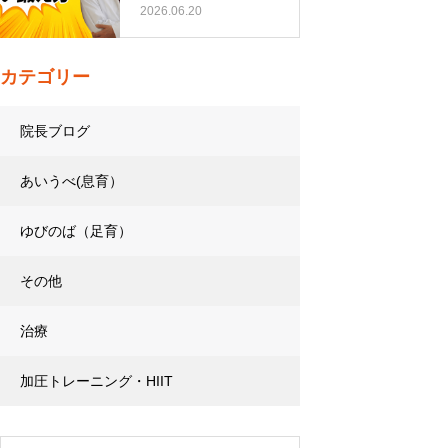
トレーニング…
2026.06.20
カテゴリー
院長ブログ
あいうべ(息育）
ゆびのば（足育）
その他
治療
加圧トレーニング・HIIT