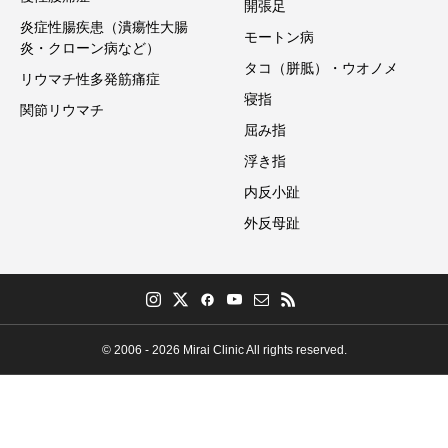
開張足
炎症性腸疾患（潰瘍性大腸
モートン病
炎・クローン病など）
タコ（胼胝）・ウオノメ
リウマチ性多発筋痛症
寝指
関節リウマチ
屈み指
浮き指
内反小趾
外反母趾
© 2006 - 2026 Mirai Clinic All rights reserved.