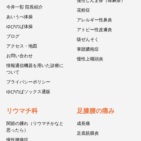
慢性じんま疹（蕁麻疹）
今井一彰 院長紹介
花粉症
あいうべ体操
アレルギー性鼻炎
ゆびのば体操
アトピー性皮膚炎
ブログ
咳ぜんそく
アクセス・地図
掌蹠膿疱症
お問い合わせ
慢性上咽頭炎
情報通信機器を用いた診療に
ついて
プライバシーポリシー
ゆびのばソックス通販
リウマチ科
足膝腰の痛み
関節の腫れ（リウマチかなと
成長痛
思ったら）
足底筋膜炎
慢性腰痛症