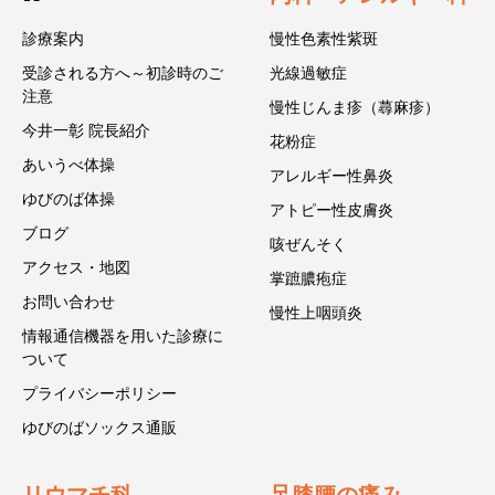
診療案内
慢性色素性紫斑
受診される方へ～初診時のご
光線過敏症
注意
慢性じんま疹（蕁麻疹）
今井一彰 院長紹介
花粉症
あいうべ体操
アレルギー性鼻炎
ゆびのば体操
アトピー性皮膚炎
ブログ
咳ぜんそく
アクセス・地図
掌蹠膿疱症
お問い合わせ
慢性上咽頭炎
情報通信機器を用いた診療に
ついて
プライバシーポリシー
ゆびのばソックス通販
リウマチ科
足膝腰の痛み