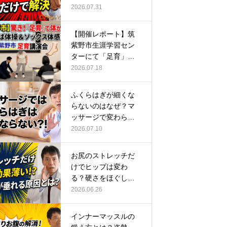
ーチ
2026.07.31
【開催レポート】筑
紫野市生涯学習セン
ターにて「足育」講
演会に登壇し…
2026.07.18
ふくらはぎが細くな
らないのはなぜ？マ
ッサージで変わらな
い根本原因
2026.07.10
お尻のストレッチだ
けでヒップは変わ
る？硬さをほぐして
整える正しい方…
2026.06.26
インナーマッスルの