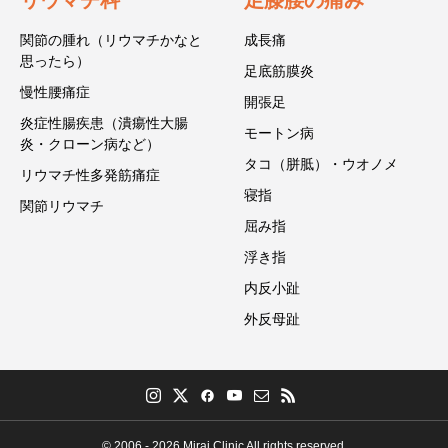
関節の腫れ（リウマチかなと
成長痛
思ったら）
足底筋膜炎
慢性腰痛症
開張足
炎症性腸疾患（潰瘍性大腸
モートン病
炎・クローン病など）
タコ（胼胝）・ウオノメ
リウマチ性多発筋痛症
寝指
関節リウマチ
屈み指
浮き指
内反小趾
外反母趾
© 2006 - 2026 Mirai Clinic All rights reserved.