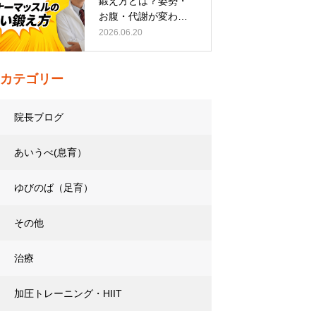
鍛え方とは？姿勢・
お腹・代謝が変わる
トレーニング…
2026.06.20
カテゴリー
院長ブログ
あいうべ(息育）
ゆびのば（足育）
その他
治療
加圧トレーニング・HIIT