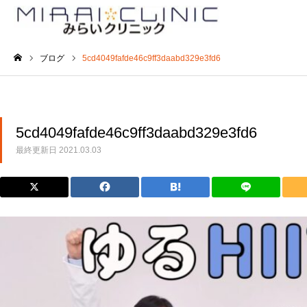
ブログ
5cd4049fafde46c9ff3daabd329e3fd6
ホーム
5cd4049fafde46c9ff3daabd329e3fd6
最終更新日
2021.03.03