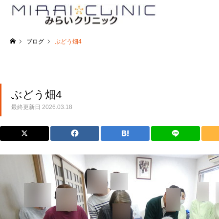
ブログ
ぶどう畑4
ホーム
ぶどう畑4
最終更新日
2026.03.18