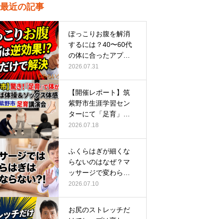
最近の記事
ぽっこりお腹を解消
するには？40〜60代
の体に合ったアプロ
ーチ
2026.07.31
【開催レポート】筑
紫野市生涯学習セン
ターにて「足育」講
演会に登壇し…
2026.07.18
ふくらはぎが細くな
らないのはなぜ？マ
ッサージで変わらな
い根本原因
2026.07.10
お尻のストレッチだ