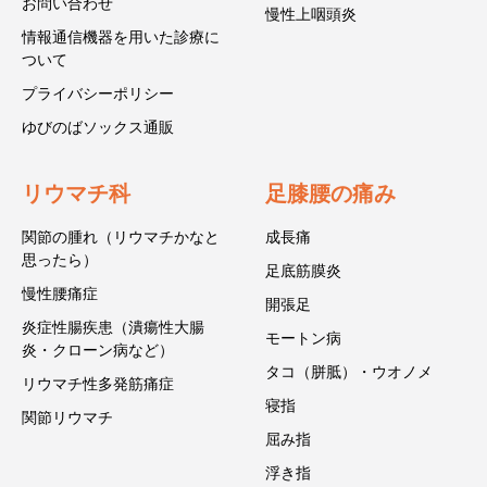
お問い合わせ
慢性上咽頭炎
情報通信機器を用いた診療に
ついて
プライバシーポリシー
ゆびのばソックス通販
リウマチ科
足膝腰の痛み
関節の腫れ（リウマチかなと
成長痛
思ったら）
足底筋膜炎
慢性腰痛症
開張足
炎症性腸疾患（潰瘍性大腸
モートン病
炎・クローン病など）
タコ（胼胝）・ウオノメ
リウマチ性多発筋痛症
寝指
関節リウマチ
屈み指
浮き指