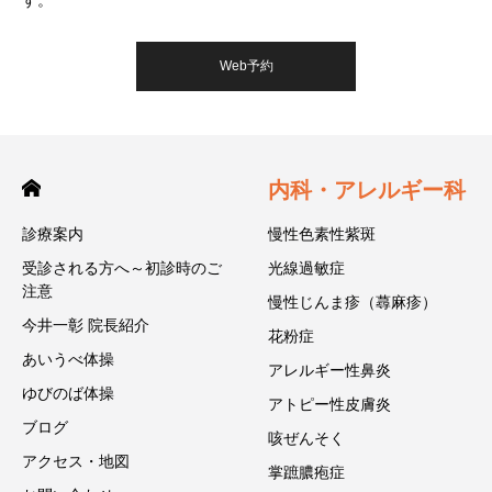
す。
Web予約
内科・アレルギー科
診療案内
慢性色素性紫斑
受診される方へ～初診時のご
光線過敏症
注意
慢性じんま疹（蕁麻疹）
今井一彰 院長紹介
花粉症
あいうべ体操
アレルギー性鼻炎
ゆびのば体操
アトピー性皮膚炎
ブログ
咳ぜんそく
アクセス・地図
掌蹠膿疱症