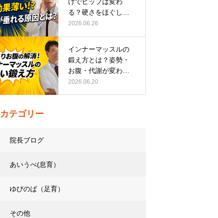
けでヒップは変わ
る？硬さをほぐして
整える正しい方…
2026.06.26
インナーマッスルの
鍛え方とは？姿勢・
お腹・代謝が変わる
トレーニング…
2026.06.20
カテゴリー
院長ブログ
あいうべ(息育）
ゆびのば（足育）
その他