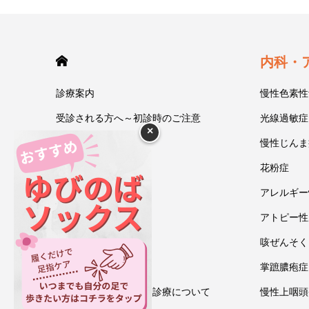
HOME
内科・
診療案内
慢性色素性
受診される方へ～初診時のご注意
光線過敏症
×
今井一彰 院長紹介
慢性じんま
あいうべ体操
花粉症
ゆびのば体操
アレルギー
ブログ
アトピー性
アクセス・地図
咳ぜんそく
お問い合わせ
掌蹠膿疱症
情報通信機器を用いた診療について
慢性上咽頭