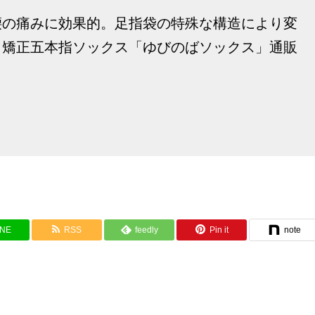
腰の痛みに効果的。足指袋の特殊な構造により変
、矯正五本指ソックス「ゆびのばソックス」通販
INE
RSS
feedly
Pin it
note