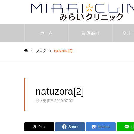
ホーム
診療案内
今井
ブログ
natuzora[2]
ホーム
natuzora[2]
最終更新日
2019.07.02
Post
Share
Hatena
L