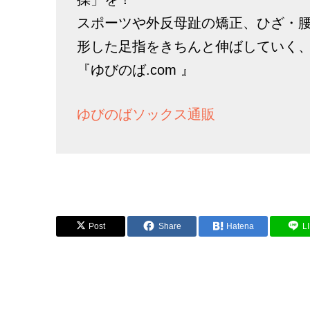
スポーツや外反母趾の矯正、ひざ・
形した足指をきちんと伸ばしていく
『ゆびのば.com 』
ゆびのばソックス通販
Post
Share
Hatena
L