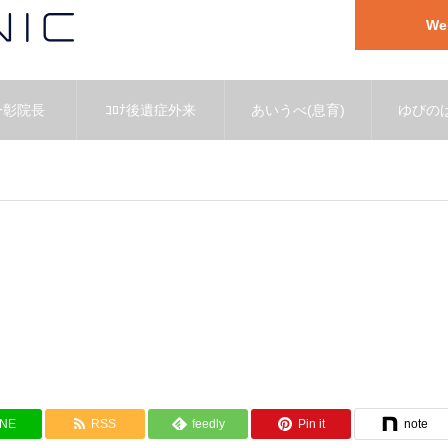
W
一彰院長
ｺﾛﾅ後遺症外来
あいうべ(息育)
ゆびのば
INE
RSS
feedly
Pin it
note