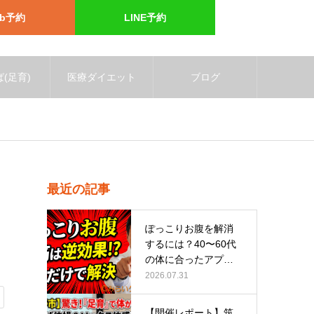
eb予約
LINE予約
(足育)
医療ダイエット
ブログ
最近の記事
ぽっこりお腹を解消
するには？40〜60代
の体に合ったアプロ
ーチ
2026.07.31
【開催レポート】筑