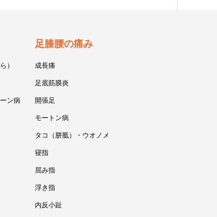
足膝腰の痛み
ら）
成長痛
足底筋膜炎
ーン病
開張足
モートン病
タコ（胼胝）・ウオノメ
寝指
屈み指
浮き指
内反小趾