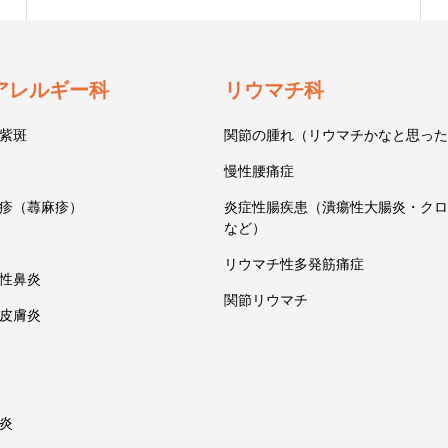
アレルギー科
リウマチ科
紫斑
関節の腫れ（リウマチかなと思った
慢性腰痛症
疹（蕁麻疹）
炎症性腸疾患（潰瘍性大腸炎・クロ
など）
リウマチ性多発筋痛症
性鼻炎
関節リウマチ
皮膚炎
炎