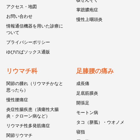
咳ぜんそく
アクセス・地図
掌蹠膿疱症
お問い合わせ
慢性上咽頭炎
情報通信機器を用いた診療に
ついて
プライバシーポリシー
ゆびのばソックス通販
リウマチ科
足膝腰の痛み
関節の腫れ（リウマチかなと
成長痛
思ったら）
足底筋膜炎
慢性腰痛症
開張足
炎症性腸疾患（潰瘍性大腸
モートン病
炎・クローン病など）
タコ（胼胝）・ウオノメ
リウマチ性多発筋痛症
寝指
関節リウマチ