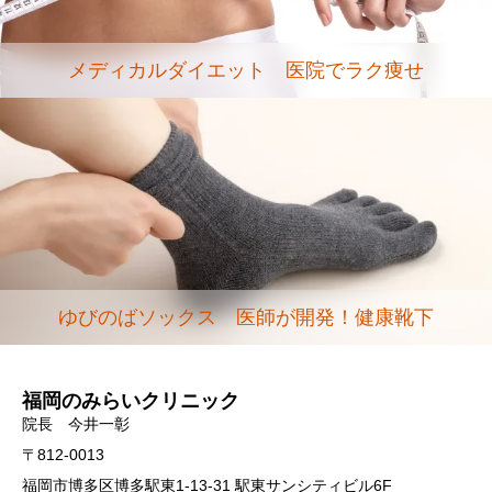
メディカルダイエット 医院でラク痩せ
ゆびのばソックス 医師が開発！健康靴下
福岡のみらいクリニック
院長 今井一彰
〒812-0013
福岡市博多区博多駅東1-13-31 駅東サンシティビル6F