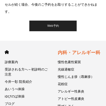
セルが続く場合、今後のご予約をお取りすることができかねま
す。
Web予約
内科・アレルギー科
診療案内
慢性色素性紫斑
受診される方へ～初診時のご
光線過敏症
注意
慢性じんま疹（蕁麻疹）
今井一彰 院長紹介
花粉症
あいうべ体操
アレルギー性鼻炎
ゆびのば体操
アトピー性皮膚炎
ブログ