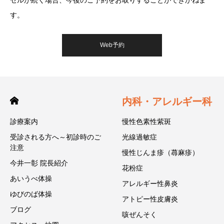
す。
Web予約
内科・アレルギー科
診療案内
慢性色素性紫斑
受診される方へ～初診時のご
光線過敏症
注意
慢性じんま疹（蕁麻疹）
今井一彰 院長紹介
花粉症
あいうべ体操
アレルギー性鼻炎
ゆびのば体操
アトピー性皮膚炎
ブログ
咳ぜんそく