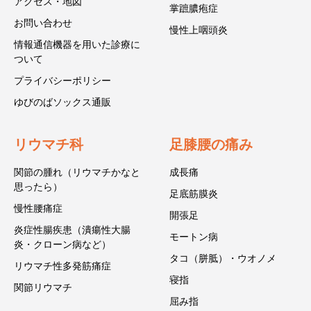
アクセス・地図
掌蹠膿疱症
お問い合わせ
慢性上咽頭炎
情報通信機器を用いた診療に
ついて
プライバシーポリシー
ゆびのばソックス通販
リウマチ科
足膝腰の痛み
関節の腫れ（リウマチかなと
成長痛
思ったら）
足底筋膜炎
慢性腰痛症
開張足
炎症性腸疾患（潰瘍性大腸
モートン病
炎・クローン病など）
タコ（胼胝）・ウオノメ
リウマチ性多発筋痛症
寝指
関節リウマチ
屈み指