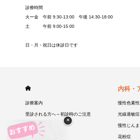
診療時間
火ー金 午前 9:30-13:00 午後 14:30-18:00
土 午前 9:00-15:00
日・月・祝日は休診日です
HOME
内科・
診療案内
慢性色素性
受診される方へ～初診時のご注意
光線過敏症
×
今井一彰 院長紹介
慢性じんま
あいうべ体操
花粉症