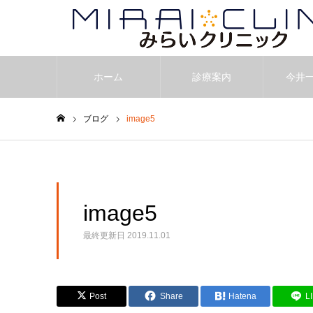
ホーム
診療案内
今井
ブログ
image5
ホーム
image5
最終更新日
2019.11.01
Post
Share
Hatena
L