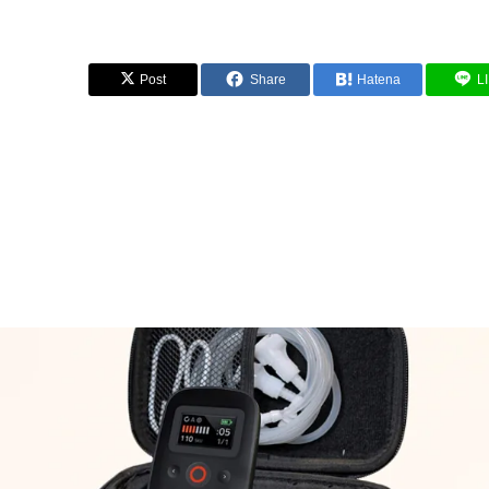
Post
Share
Hatena
L