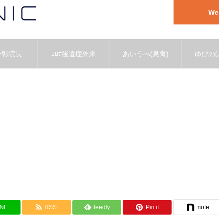
W
一彰院長
ｺﾛﾅ後遺症外来
あいうべ(息育)
ゆびのば
INE
RSS
feedly
Pin it
note