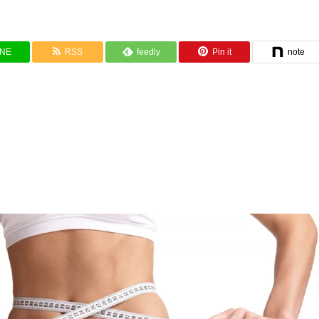
INE
RSS
feedly
Pin it
note