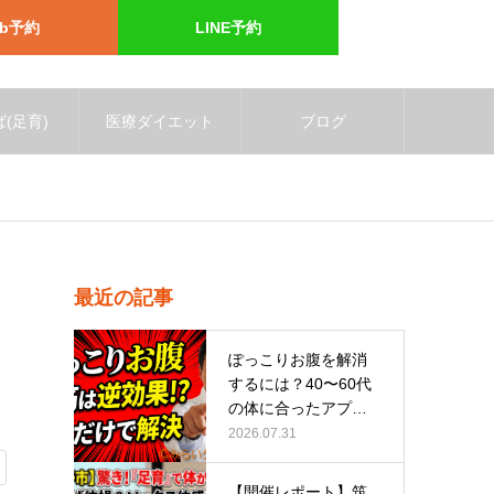
eb予約
LINE予約
(足育)
医療ダイエット
ブログ
最近の記事
ぽっこりお腹を解消
するには？40〜60代
の体に合ったアプロ
ーチ
2026.07.31
【開催レポート】筑