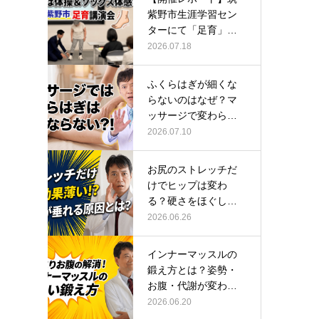
紫野市生涯学習セン
ターにて「足育」講
演会に登壇し…
2026.07.18
ふくらはぎが細くな
らないのはなぜ？マ
ッサージで変わらな
い根本原因
2026.07.10
お尻のストレッチだ
けでヒップは変わ
る？硬さをほぐして
整える正しい方…
2026.06.26
インナーマッスルの
鍛え方とは？姿勢・
お腹・代謝が変わる
トレーニング…
2026.06.20