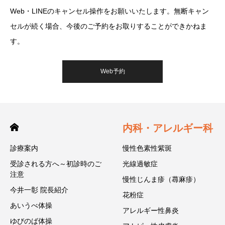
Web・LINEのキャンセル操作をお願いいたします。無断キャン
セルが続く場合、今後のご予約をお取りすることができかねま
す。
Web予約
内科・アレルギー科
診療案内
慢性色素性紫斑
受診される方へ～初診時のご
光線過敏症
注意
慢性じんま疹（蕁麻疹）
今井一彰 院長紹介
花粉症
あいうべ体操
アレルギー性鼻炎
ゆびのば体操