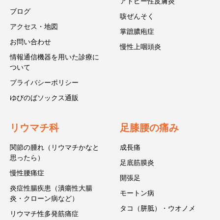
アトピー性皮膚炎
ブログ
咳ぜんそく
アクセス・地図
掌蹠膿疱症
お問い合わせ
慢性上咽頭炎
情報通信機器を用いた診療に
ついて
プライバシーポリシー
ゆびのばソックス通販
リウマチ科
足膝腰の痛み
関節の腫れ（リウマチかなと
成長痛
思ったら）
足底筋膜炎
慢性腰痛症
開張足
炎症性腸疾患（潰瘍性大腸
モートン病
炎・クローン病など）
タコ（胼胝）・ウオノメ
リウマチ性多発筋痛症