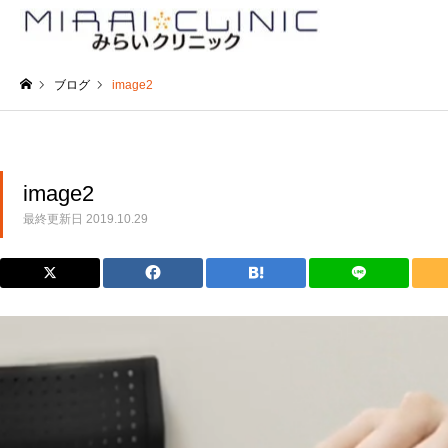
ブログ
image2
ホーム
image2
最終更新日
2019.10.29