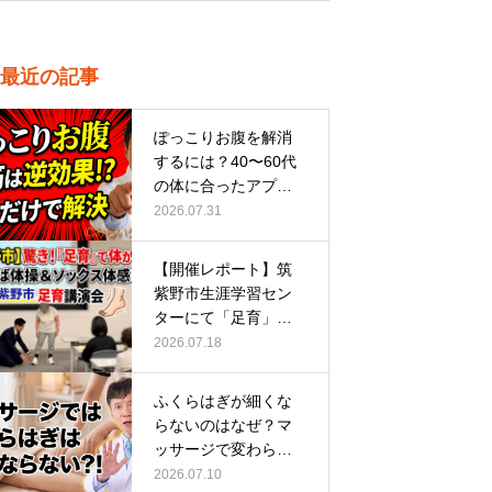
最近の記事
ぽっこりお腹を解消
するには？40〜60代
の体に合ったアプロ
ーチ
2026.07.31
【開催レポート】筑
紫野市生涯学習セン
ターにて「足育」講
演会に登壇し…
2026.07.18
ふくらはぎが細くな
らないのはなぜ？マ
ッサージで変わらな
い根本原因
2026.07.10