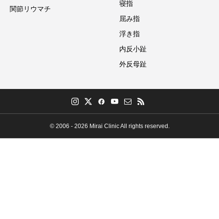
寝指
関節リウマチ
屈み指
浮き指
内反小趾
外反母趾
© 2006 - 2026 Mirai Clinic All rights reserved.