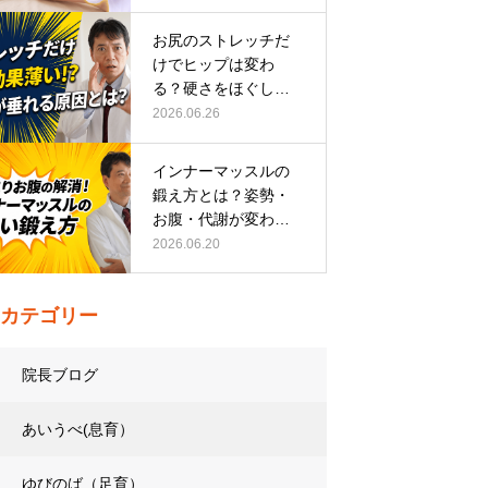
お尻のストレッチだ
けでヒップは変わ
る？硬さをほぐして
整える正しい方…
2026.06.26
インナーマッスルの
鍛え方とは？姿勢・
お腹・代謝が変わる
トレーニング…
2026.06.20
カテゴリー
院長ブログ
あいうべ(息育）
ゆびのば（足育）