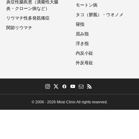
炎症性腸疾患（潰瘍性大腸
モートン病
炎・クローン病など）
タコ（胼胝）・ウオノメ
リウマチ性多発筋痛症
寝指
関節リウマチ
屈み指
浮き指
内反小趾
外反母趾
© 2006 - 2026 Mirai Clinic All rights reserved.