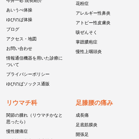
今井一彰 院長紹介
花粉症
あいうべ体操
アレルギー性鼻炎
ゆびのば体操
アトピー性皮膚炎
ブログ
咳ぜんそく
アクセス・地図
掌蹠膿疱症
お問い合わせ
慢性上咽頭炎
情報通信機器を用いた診療に
ついて
プライバシーポリシー
ゆびのばソックス通販
リウマチ科
足膝腰の痛み
関節の腫れ（リウマチかなと
成長痛
思ったら）
足底筋膜炎
慢性腰痛症
開張足