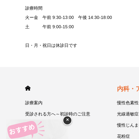
診療時間
火ー金 午前 9:30-13:00 午後 14:30-18:00
土 午前 9:00-15:00
日・月・祝日は休診日です
HOME
内科・
診療案内
慢性色素性
受診される方へ～初診時のご注意
光線過敏症
×
今井一彰 院長紹介
慢性じんま
あいうべ体操
花粉症