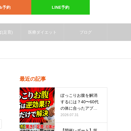
eb予約
LINE予約
(足育)
医療ダイエット
ブログ
最近の記事
ぽっこりお腹を解消
するには？40〜60代
の体に合ったアプロ
ーチ
2026.07.31
【開催レポート】筑