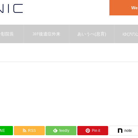
W
一彰院長
ｺﾛﾅ後遺症外来
あいうべ(息育)
ゆびのば
INE
RSS
feedly
Pin it
note