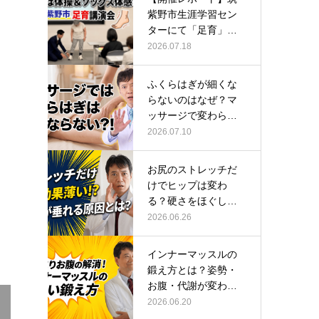
紫野市生涯学習セン
ターにて「足育」講
演会に登壇し…
2026.07.18
ふくらはぎが細くな
らないのはなぜ？マ
ッサージで変わらな
い根本原因
2026.07.10
お尻のストレッチだ
けでヒップは変わ
る？硬さをほぐして
整える正しい方…
2026.06.26
インナーマッスルの
鍛え方とは？姿勢・
お腹・代謝が変わる
トレーニング…
2026.06.20