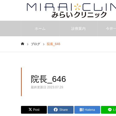
ホーム
診療案内
今井
ブログ
院長_646
ホーム
院長_646
最終更新日
2023.07.29
Post
Share
Hatena
L