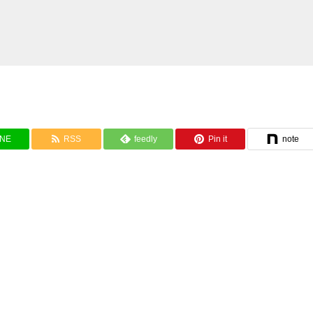
INE
RSS
feedly
Pin it
note