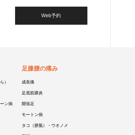
Web予約
足膝腰の痛み
ら）
成長痛
足底筋膜炎
ーン病
開張足
モートン病
タコ（胼胝）・ウオノメ