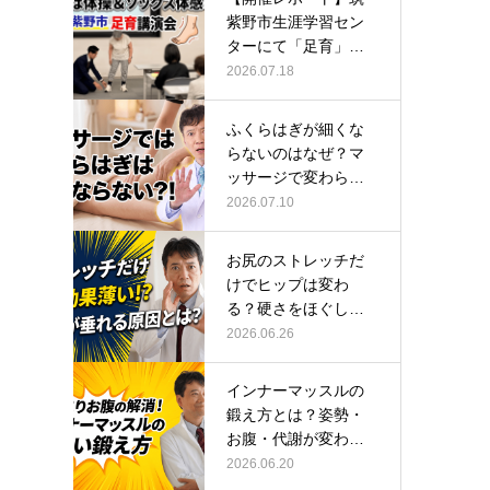
紫野市生涯学習セン
ターにて「足育」講
演会に登壇し…
2026.07.18
ふくらはぎが細くな
らないのはなぜ？マ
ッサージで変わらな
い根本原因
2026.07.10
お尻のストレッチだ
けでヒップは変わ
る？硬さをほぐして
整える正しい方…
2026.06.26
インナーマッスルの
鍛え方とは？姿勢・
お腹・代謝が変わる
トレーニング…
2026.06.20