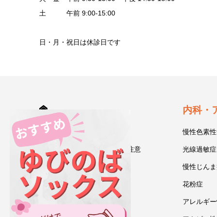
土 午前 9:00-15:00
日・月・祝日は休診日です
HOME
内科・
診療案内
慢性色素性
受診される方へ～初診時のご注意
光線過敏症
今井一彰 院長紹介
慢性じんま
あいうべ体操
花粉症
ゆびのば体操
アレルギー