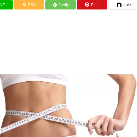
INE
RSS
feedly
Pin it
note