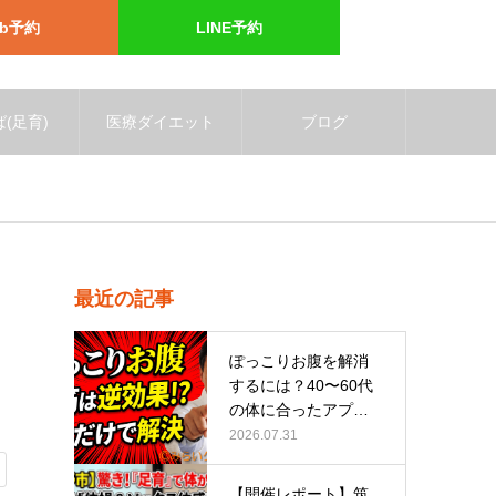
eb予約
LINE予約
(足育)
医療ダイエット
ブログ
最近の記事
ぽっこりお腹を解消
するには？40〜60代
の体に合ったアプロ
ーチ
2026.07.31
【開催レポート】筑