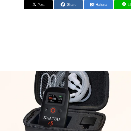
Post
Share
Hatena
L