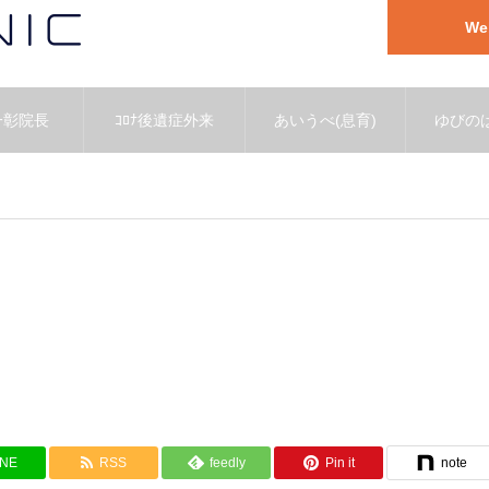
W
一彰院長
ｺﾛﾅ後遺症外来
あいうべ(息育)
ゆびのば
INE
RSS
feedly
Pin it
note