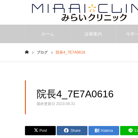
ホーム
診療案内
今井
ブログ
院長4_7E7A0616
ホーム
院長4_7E7A0616
最終更新日
2023.08.31
Post
Share
Hatena
L