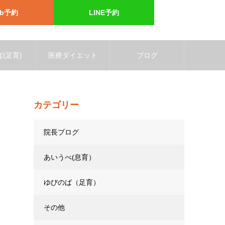
eb予約
LINE予約
(足育)
医療ダイエット
ブログ
カテゴリー
院長ブログ
あいうべ(息育）
ゆびのば（足育）
その他