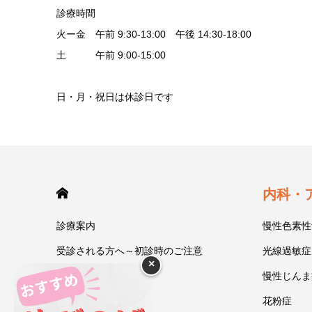
診療時間
火ー金 午前 9:30-13:00 午後 14:30-18:00
土 午前 9:00-15:00
日・月・祝日は休診日です
HOME
内科・
診療案内
慢性色素性
受診される方へ～初診時のご注意
光線過敏症
×
今井一彰 院長紹介
慢性じんま
あいうべ体操
花粉症