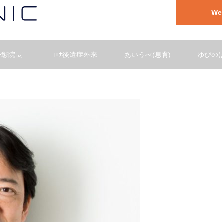
W
一彰院長
ｺﾛﾅ後遺症外来
あいうべ(息育)
ゆびのば