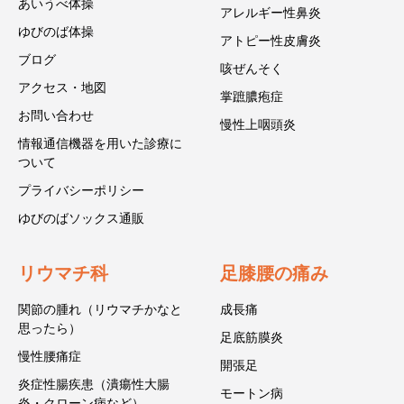
あいうべ体操
アレルギー性鼻炎
ゆびのば体操
アトピー性皮膚炎
ブログ
咳ぜんそく
アクセス・地図
掌蹠膿疱症
お問い合わせ
慢性上咽頭炎
情報通信機器を用いた診療に
ついて
プライバシーポリシー
ゆびのばソックス通販
リウマチ科
足膝腰の痛み
関節の腫れ（リウマチかなと
成長痛
思ったら）
足底筋膜炎
慢性腰痛症
開張足
炎症性腸疾患（潰瘍性大腸
モートン病
炎・クローン病など）