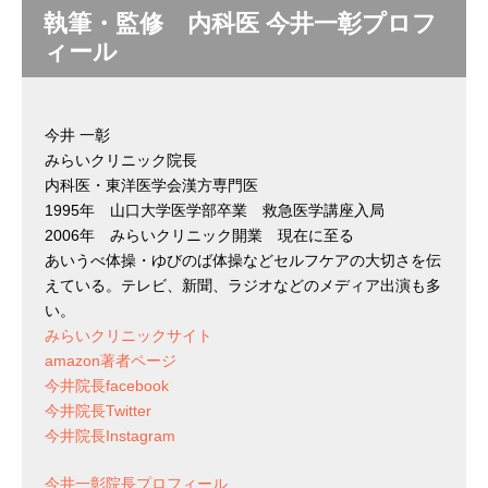
執筆・監修 内科医 今井一彰プロフ
ィール
今井 一彰
みらいクリニック院長
内科医・東洋医学会漢方専門医
1995年 山口大学医学部卒業 救急医学講座入局
2006年 みらいクリニック開業 現在に至る
あいうべ体操・ゆびのば体操などセルフケアの大切さを伝
えている。テレビ、新聞、ラジオなどのメディア出演も多
い。
みらいクリニックサイト
amazon著者ページ
今井院長facebook
今井院長Twitter
今井院長Instagram
今井一彰院長プロフィール