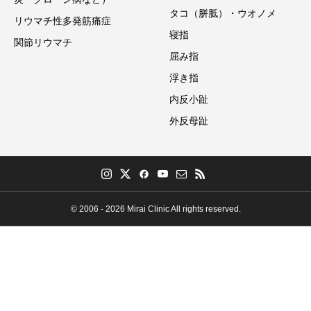
タコ（胼胝）・ウオノメ
リウマチ性多発筋痛症
寝指
関節リウマチ
屈み指
浮き指
内反小趾
外反母趾
© 2006 - 2026 Mirai Clinic All rights reserved.