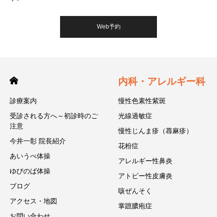
Web予約
内科・アレルギー科
診療案内
慢性色素性紫斑
受診される方へ～初診時のご
光線過敏症
注意
慢性じんま疹（蕁麻疹）
今井一彰 院長紹介
花粉症
あいうべ体操
アレルギー性鼻炎
ゆびのば体操
アトピー性皮膚炎
ブログ
咳ぜんそく
アクセス・地図
掌蹠膿疱症
お問い合わせ