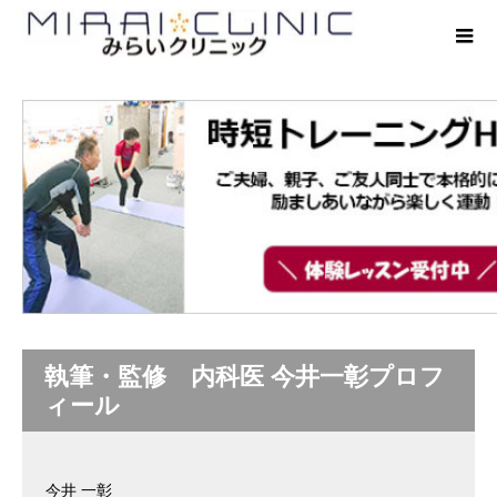
執筆・監修 内科医 今井一彰プロフ
ィール
今井 一彰