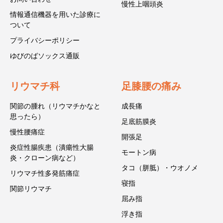
慢性上咽頭炎
情報通信機器を用いた診療に
ついて
プライバシーポリシー
ゆびのばソックス通販
リウマチ科
足膝腰の痛み
関節の腫れ（リウマチかなと
成長痛
思ったら）
足底筋膜炎
慢性腰痛症
開張足
炎症性腸疾患（潰瘍性大腸
モートン病
炎・クローン病など）
タコ（胼胝）・ウオノメ
リウマチ性多発筋痛症
寝指
関節リウマチ
屈み指
浮き指