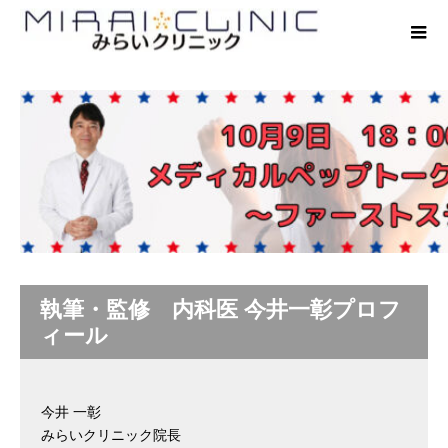
執筆・監修 内科医 今井一彰プロフ
ィール
今井 一彰
みらいクリニック院長