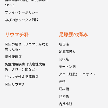
ついて
プライバシーポリシー
ゆびのばソックス通販
リウマチ科
足膝腰の痛み
関節の腫れ（リウマチかなと
成長痛
思ったら）
足底筋膜炎
慢性腰痛症
開張足
炎症性腸疾患（潰瘍性大腸
モートン病
炎・クローン病など）
タコ（胼胝）・ウオノメ
リウマチ性多発筋痛症
寝指
関節リウマチ
屈み指
浮き指
内反小趾