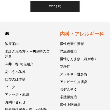
Web予約
内科・アレルギー科
診療案内
慢性色素性紫斑
受診される方へ～初診時のご
光線過敏症
注意
慢性じんま疹（蕁麻疹）
今井一彰 院長紹介
花粉症
あいうべ体操
アレルギー性鼻炎
ゆびのば体操
アトピー性皮膚炎
ブログ
咳ぜんそく
アクセス・地図
掌蹠膿疱症
お問い合わせ
慢性上咽頭炎
情報通信機器を用いた診療に