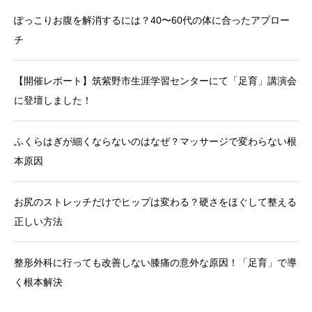
ぽっこりお腹を解消するには？40〜60代の体に合ったアプロー
チ
【開催レポート】筑紫野市生涯学習センターにて「足育」講演会
に登壇しました！
ふくらはぎが細くならないのはなぜ？マッサージで変わらない根
本原因
お尻のストレッチだけでヒップは変わる？硬さをほぐして整える
正しい方法
整形外科に行っても改善しない膝痛の意外な原因！「足育」で導
く根本解決