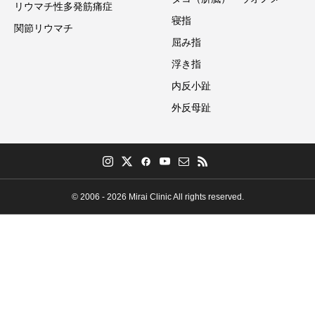
リウマチ性多発筋痛症
寝指
関節リウマチ
屈み指
浮き指
内反小趾
外反母趾
© 2006 - 2026 Mirai Clinic All rights reserved.