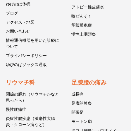
ゆびのば体操
アトピー性皮膚炎
ブログ
咳ぜんそく
アクセス・地図
掌蹠膿疱症
お問い合わせ
慢性上咽頭炎
情報通信機器を用いた診療に
ついて
プライバシーポリシー
ゆびのばソックス通販
リウマチ科
足膝腰の痛み
関節の腫れ（リウマチかなと
成長痛
思ったら）
足底筋膜炎
慢性腰痛症
開張足
炎症性腸疾患（潰瘍性大腸
モートン病
炎・クローン病など）
タコ（胼胝）・ウオノメ