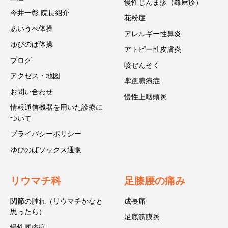
慢性じんま疹（蕁麻疹）
今井一彰 院長紹介
花粉症
あいうべ体操
アレルギー性鼻炎
ゆびのば体操
アトピー性皮膚炎
ブログ
咳ぜんそく
アクセス・地図
掌蹠膿疱症
お問い合わせ
慢性上咽頭炎
情報通信機器を用いた診療に
ついて
プライバシーポリシー
ゆびのばソックス通販
リウマチ科
足膝腰の痛み
関節の腫れ（リウマチかなと
成長痛
思ったら）
足底筋膜炎
慢性腰痛症