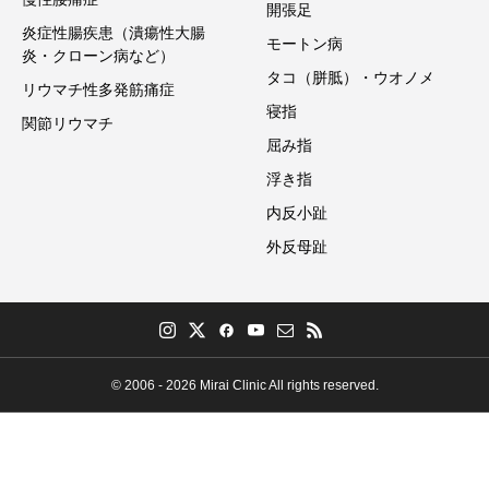
開張足
炎症性腸疾患（潰瘍性大腸
モートン病
炎・クローン病など）
タコ（胼胝）・ウオノメ
リウマチ性多発筋痛症
寝指
関節リウマチ
屈み指
浮き指
内反小趾
外反母趾
© 2006 - 2026 Mirai Clinic All rights reserved.