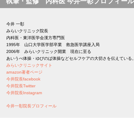
執筆・監修 内科医 今井一彰プロフィー
今井 一彰
みらいクリニック院長
内科医・東洋医学会漢方専門医
1995年 山口大学医学部卒業 救急医学講座入局
2006年 みらいクリニック開業 現在に至る
あいうべ体操・ゆびのば体操などセルフケアの大切さを伝えている
みらいクリニックサイト
amazon著者ページ
今井院長facebook
今井院長Twitter
今井院長Instagram
今井一彰院長プロフィール