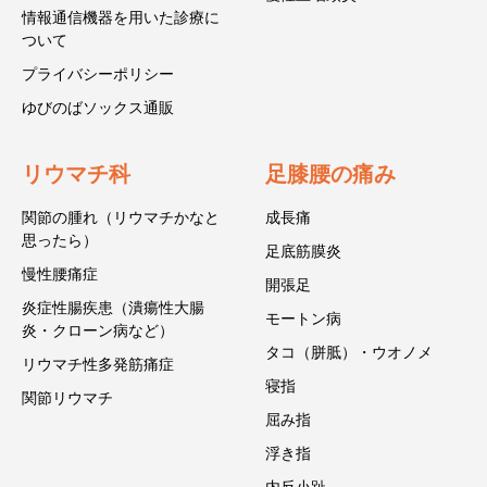
情報通信機器を用いた診療に
ついて
プライバシーポリシー
ゆびのばソックス通販
リウマチ科
足膝腰の痛み
関節の腫れ（リウマチかなと
成長痛
思ったら）
足底筋膜炎
慢性腰痛症
開張足
炎症性腸疾患（潰瘍性大腸
モートン病
炎・クローン病など）
タコ（胼胝）・ウオノメ
リウマチ性多発筋痛症
寝指
関節リウマチ
屈み指
浮き指