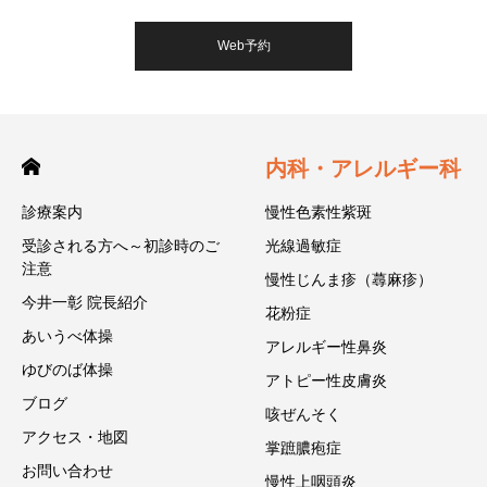
Web予約
内科・アレルギー科
診療案内
慢性色素性紫斑
受診される方へ～初診時のご
光線過敏症
注意
慢性じんま疹（蕁麻疹）
今井一彰 院長紹介
花粉症
あいうべ体操
アレルギー性鼻炎
ゆびのば体操
アトピー性皮膚炎
ブログ
咳ぜんそく
アクセス・地図
掌蹠膿疱症
お問い合わせ
慢性上咽頭炎