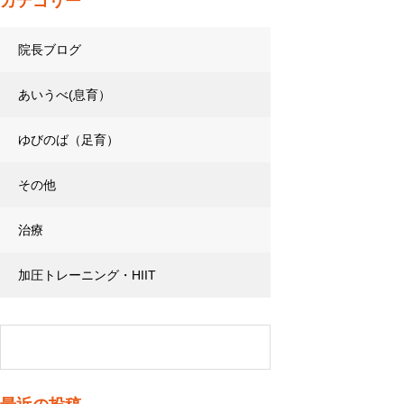
カテゴリー
院長ブログ
あいうべ(息育）
ゆびのば（足育）
その他
治療
加圧トレーニング・HIIT