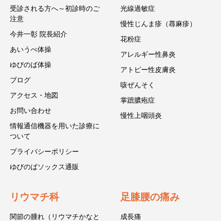
受診される方へ～初診時のご
光線過敏症
注意
慢性じんま疹（蕁麻疹）
今井一彰 院長紹介
花粉症
あいうべ体操
アレルギー性鼻炎
ゆびのば体操
アトピー性皮膚炎
ブログ
咳ぜんそく
アクセス・地図
掌蹠膿疱症
お問い合わせ
慢性上咽頭炎
情報通信機器を用いた診療に
ついて
プライバシーポリシー
ゆびのばソックス通販
リウマチ科
足膝腰の痛み
関節の腫れ（リウマチかなと
成長痛