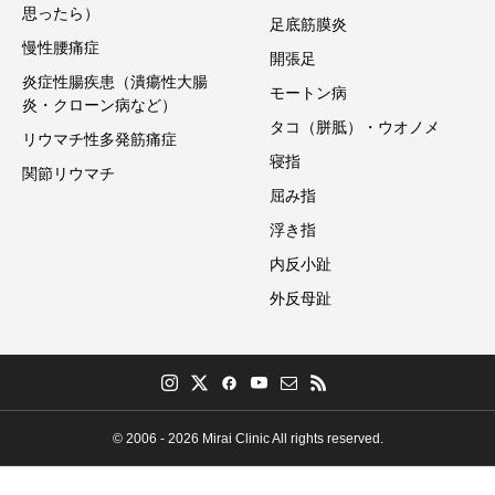
思ったら）
足底筋膜炎
慢性腰痛症
開張足
炎症性腸疾患（潰瘍性大腸
モートン病
炎・クローン病など）
タコ（胼胝）・ウオノメ
リウマチ性多発筋痛症
寝指
関節リウマチ
屈み指
浮き指
内反小趾
外反母趾
© 2006 - 2026 Mirai Clinic All rights reserved.