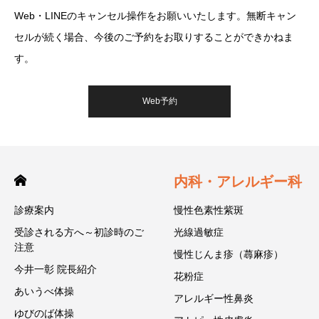
Web・LINEのキャンセル操作をお願いいたします。無断キャン
セルが続く場合、今後のご予約をお取りすることができかねま
す。
Web予約
内科・アレルギー科
診療案内
慢性色素性紫斑
受診される方へ～初診時のご
光線過敏症
注意
慢性じんま疹（蕁麻疹）
今井一彰 院長紹介
花粉症
あいうべ体操
アレルギー性鼻炎
ゆびのば体操