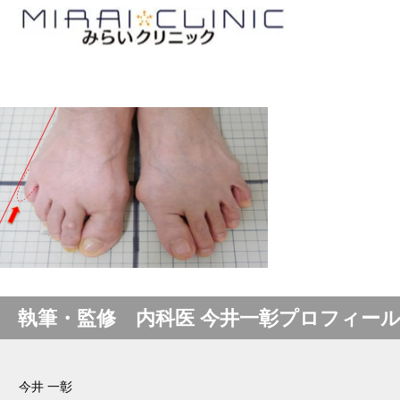
執筆・監修 内科医 今井一彰プロフィー
今井 一彰