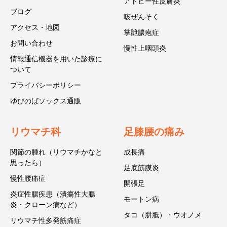
アトピー性皮膚炎
ブログ
咳ぜんそく
アクセス・地図
掌蹠膿疱症
お問い合わせ
慢性上咽頭炎
情報通信機器を用いた診療に
ついて
プライバシーポリシー
ゆびのばソックス通販
リウマチ科
足膝腰の痛み
関節の腫れ（リウマチかなと
成長痛
思ったら）
足底筋膜炎
慢性腰痛症
開張足
炎症性腸疾患（潰瘍性大腸
モートン病
炎・クローン病など）
タコ（胼胝）・ウオノメ
リウマチ性多発筋痛症