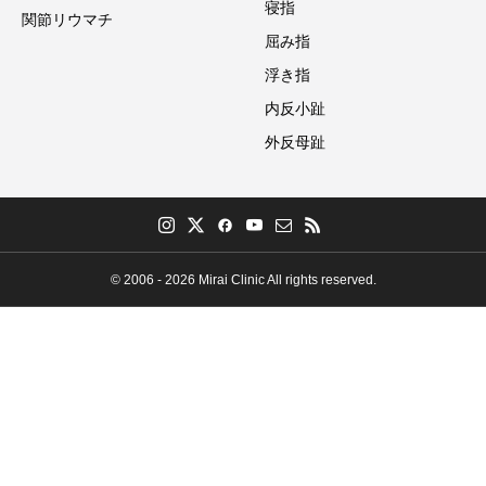
寝指
関節リウマチ
屈み指
浮き指
内反小趾
外反母趾
© 2006 - 2026 Mirai Clinic All rights reserved.